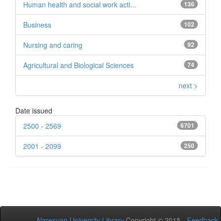
Human health and social work acti...
136
Business
102
Nursing and caring
92
Agricultural and Biological Sciences
74
next >
Date issued
2500 - 2569
6701
2001 - 2099
250
Naresuan University Library
Copyright © 2015 -
Feedback