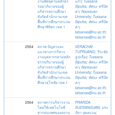
งานพัสดุตามหลักธร
แก้ว
;
Tussana
รมมาภิบาลของผู้
Siputta
;
ทัศนะ ศรีปัต
บริหารสถานศึกษา
ตา
;
Naresuan
สังกัดสำนักงานเขต
University
;
Tussana
พื้นที่การศึกษาประถม
Siputta
;
ทัศนะ ศรีปัต
ศึกษาพิจิตร เขต 1
ตา
;
tatsanas@nu.ac.th
;
tatsanas@nu.ac.th
2564
สภาพ ปัญหาและ
VERACHAI
แนวทางการริหาร
TUPRUANG
;
วีระชัย
งานบุคลากรตามหลัก
ธูปเรือง
;
Tussana
ธรรมภิบาลของผู้
Siputta
;
ทัศนะ ศรีปัต
บริหารสถานศึกษา
ตา
;
Naresuan
สังกัดสำนักงานเขต
University
;
Tussana
พื้นที่การศึกษาประถม
Siputta
;
ทัศนะ ศรีปัต
ศึกษาสุโขทัย เขต 1
ตา
;
tatsanas@nu.ac.th
;
tatsanas@nu.ac.th
2564
สภาพการบริหารงาน
PRARIDA
โดยใช้เทคโนโลยี
SUDSANGUAN
;
ประ
สารสนเทศของสถาน
ริดา สุดสงวน
;