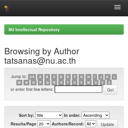
Skip
navigation
NU Intellectual Repository
Browsing by Author
tatsanas@nu.ac.th
Jump to:
0-9
A
B
C
D
E
F
G
H
I
J
K
L
M
N
O
P
Q
R
S
T
U
V
W
X
Y
Z
or enter first few letters:
Sort by:
In order:
Results/Page
Authors/Record: