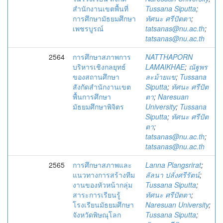
สำนักงานเขตพื้นที่
Tussana Siputta
;
การศึกษามัธยมศึกษา
ทัศนะ ศรีปัตตา
;
เพชรบูรณ์
tatsanas@nu.ac.th
;
tatsanas@nu.ac.th
2564
การศึกษาสภาพการ
NATTHAPORN
บริหารเชิงกลยุทธ์
LAMAIKHAE
;
ณัฐพร
ของสถานศึกษา
ละม้ายแข
;
Tussana
สังกัดสำนักงานเขต
Siputta
;
ทัศนะ ศรีปัต
พื้นการศึกษา
ตา
;
Naresuan
มัธยมศึกษาพิจิตร
University
;
Tussana
Siputta
;
ทัศนะ ศรีปัต
ตา
;
tatsanas@nu.ac.th
;
tatsanas@nu.ac.th
2565
การศึกษาสภาพและ
Lanna Plangsrirat
;
แนวทางการสร้างทีม
ลัลนา ปลั่งศรีรัตน์
;
งานของหัวหน้ากลุ่ม
Tussana Siputta
;
สาระการเรียนรู้
ทัศนะ ศรีปัตตา
;
โรงเรียนมัธยมศึกษา
Naresuan University
;
จังหวัดพิษณุโลก
Tussana Siputta
;