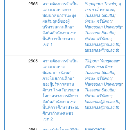
2565
ความต้องการจำเป็น
Supaporn Tavala
;
สุ
และแนวทางการ
ภาภรณ์ ทะวะละ
;
พัฒนาสมถรรนะมุ่ง
Tussana Siputta
;
ผลสัมฤทธิ์ของผู้
ทัศนะ ศรีปัตตา
;
บริหารสถานศึกษา
Naresuan University
;
สังกัดสำนักงานเขต
Tussana Siputta
;
พื้นที่การศึกษาตาก
ทัศนะ ศรีปัตตา
;
เขต 1
tatsanas@nu.ac.th
;
tatsanas@nu.ac.th
2565
ความต้องการจำเป็น
Titiporn Yangkeaw
;
และแนวทาง
ธิติพร ยางเขียว
;
พัฒนาการนิเทศ
Tussana Siputta
;
ภายในสถานศึกษา
ทัศนะ ศรีปัตตา
;
ของผู้บริหารสถาน
Naresuan University
;
ศึกษา โรงเรียนขยาย
Tussana Siputta
;
โอกาสทางการศึกษา
ทัศนะ ศรีปัตตา
;
สังกัดสำนักงานเขต
tatsanas@nu.ac.th
;
พื้นที่การศึกษาประถม
tatsanas@nu.ac.th
ศึกษากำแพงเพชร
เขต 2
2564
ภาวะผู้นำในยุคดิจิทัล
KANYAPAK