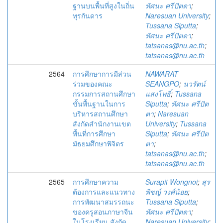
ฐานบนพื้นที่สูงในถิ่น
ทัศนะ ศรีปัตตา
;
ทุรกันดาร
Naresuan University
;
Tussana Siputta
;
ทัศนะ ศรีปัตตา
;
tatsanas@nu.ac.th
;
tatsanas@nu.ac.th
2564
การศึกษาการมีส่วน
NAWARAT
ร่วมของคณะ
SEANGPO
;
นวรัตน์
กรรมการสถานศึกษา
แสงโพธิ์
;
Tussana
ขั้นพื้นฐานในการ
Siputta
;
ทัศนะ ศรีปัต
บริหารสถานศึกษา
ตา
;
Naresuan
สังกัดสำนักงานเขต
University
;
Tussana
พื้นที่การศึกษา
Siputta
;
ทัศนะ ศรีปัต
มัธยมศึกษาพิจิตร
ตา
;
tatsanas@nu.ac.th
;
tatsanas@nu.ac.th
2565
การศึกษาความ
Surapit Wongnoi
;
สุร
ต้องการและแนวทาง
พิชญ์ วงศ์น้อย
;
การพัฒนาสมรรถนะ
Tussana Siputta
;
ของครูสอนภาษาจีน
ทัศนะ ศรีปัตตา
;
ในโรงเรียน สังกัด
Naresuan University
;