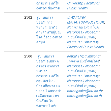
จักรยานยนต์ใน
University. Faculty of
จังหวัดเชียงราย
Public Health
2562
รูปแบบการ
SIWAPORN
ป้องกันการ
MAHATHAMNUCHOCK
;
พยายามฆ่าตัว
ศิวาพร มหาทำนุโชค
;
ตายสำหรับผู้ป่วย
Narongsak Noosorn
;
โรคเรื้อรัง จังหวัด
ณรงค์ศักดิ์ หนูสอน
;
ลำพูน
Naresuan University.
Faculty of Public Health
2566
รูปแบบการ
Ketkal Thipthimwong
;
ป้องกันอุบัติเหตุ
เกตุกาล ทิพย์ทิมพ์วงศ์
;
จราจร จากการ
Narongsak Noosorn
;
ขับขี่รถ
ณรงค์ศักดิ์ หนูสอน
;
จักรยานยนต์ใน
Naresuan University
;
กลุ่มนักเรียน
Narongsak Noosorn
;
มัธยมศึกษาตอน
ณรงค์ศักดิ์ หนูสอน
;
ปลาย โดยการขับ
narongsakn@nu.ac.th
;
เคลื่อนของสภา
narongsakn@nu.ac.th
นักเรียน ใน
จังหวัดสุโขทัย