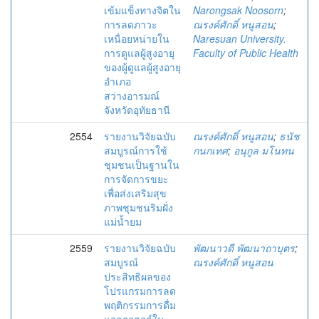
เข้มแข็งทางจิตใน
Narongsak Noosorn
;
การลดภาวะ
ณรงค์ศักดิ์ หนูสอน
;
เหนื่อยหน่ายใน
Naresuan University.
การดูแลผู้สูงอายุ
Faculty of Public Health
ของผู้ดูแลผู้สูงอายุ
อำเภอ
สว่างอารมณ์
จังหวัดอุทัยธานี
2554
รายงานวิจัยฉบับ
ณรงค์ศักดิ์ หนูสอน
;
ธนัช
สมบูรณ์การใช้
กนกเทศ
;
อนุกูล มโนทน
ชุมชนเป็นฐานใน
การจัดการขยะ
เพื่อส่งเสริมสุข
ภาพชุมชนริมฝั่ง
แม่น้ำยม
2559
รายงานวิจัยฉบับ
พัฒนาวดี พัฒนาถาบุตร
;
สมบูรณ์
ณรงค์ศักดิ์ หนูสอน
ประสิทธิผลของ
โปรแกรมการลด
พฤติกรรมการดื่ม