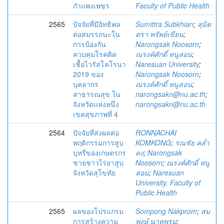
กำแพงเพชร
Faculty of Public Health
2565
ปัจจัยที่มีอิทธิพล
Sumittra Subkhian
;
สุมิต
ต่อสมรรถนะใน
ตรา ทรัพย์เขียน
;
การป้องกัน
Narongsak Noosorn
;
ควบคุมโรคติด
ณรงค์ศักดิ์ หนูสอน
;
เชื้อไวรัสโคโรนา
Naresuan University
;
2019 ของ
Narongsak Noosorn
;
บุคลากร
ณรงค์ศักดิ์ หนูสอน
;
สาธารณสุข ใน
narongsakn@nu.ac.th
;
จังหวัดแห่งหนึ่ง
narongsakn@nu.ac.th
เขตสุขภาพที่ 4
2564
ปัจจัยที่ส่งผลต่อ
RONNACHAI
พฤติกรรมการสูบ
KOMKONG
;
รณชัย คล่ำ
บุหรี่ของเกษตรกร
คง
;
Narongsak
ชายชาวไร่ยาสูบ
Noosorn
;
ณรงค์ศักดิ์ หนู
จังหวัดสุโขทัย
สอน
;
Naresuan
University. Faculty of
Public Health
2565
ผลของโปรแกรม
Sompong Nakprom
;
สม
การสร้างความ
พงษ์ นาคพรม
;