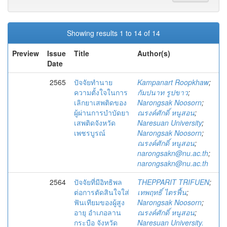
Showing results 1 to 14 of 14
Preview
Issue
Title
Author(s)
Date
2565
ปัจจัยทำนาย
Kampanart Roopkhaw
;
ความตั้งใจในการ
กัมปนาท รูปขาว
;
เลิกยาเสพติดของ
Narongsak Noosorn
;
ผู้ผ่านการบำบัดยา
ณรงค์ศักดิ์ หนูสอน
;
เสพติดจังหวัด
Naresuan University
;
เพชรบูรณ์
Narongsak Noosorn
;
ณรงค์ศักดิ์ หนูสอน
;
narongsakn@nu.ac.th
;
narongsakn@nu.ac.th
2564
ปัจจัยที่มีอิทธิพล
THEPPARIT TRIFUEN
;
ต่อการตัดสินใจใส่
เทพฤทธิ์ ไตรฟื้น
;
ฟันเทียมของผู้สูง
Narongsak Noosorn
;
อายุ อำเภอลาน
ณรงค์ศักดิ์ หนูสอน
;
กระบือ จังหวัด
Naresuan University.