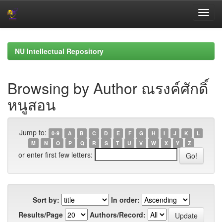
Skip
navigation
NU Intellectual Repository
Browsing by Author ณรงค์ศักดิ์
หนูสอน
Jump to:
0-9
A
B
C
D
E
F
G
H
I
J
K
L
M
N
O
P
Q
R
S
T
U
V
W
X
Y
Z
or enter first few letters:
Sort by:
In order:
Results/Page
Authors/Record: