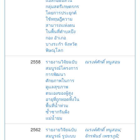
แอลกอฮอล์ใน
กลุ่มสตรีเกษตรกร
โดยการประยุกต์
ใช้ทฤษฎีความ
สามารถแห่งตน
ในพื้นที่ตำบลบึง
กอง อำเภอ
บางระกำ จังหวัด
พิษณุโลก
2558
รายงานวิจัยฉบับ
ณรงค์ศักดิ์ หนูสอน
สมบูรณ์โครงการ
การพัฒนา
ศักยภาพในการ
ดูแลสุขภาพ
ตนเองของผู้สูง
อายุที่ถูกทอดทิ้งใน
พื้นที่น้ำท่วม
ซ้ำซากริมฝั่ง
แม่น้ำยม
2562
รายงายวิจัยฉบับ
ณรงค์ศักดิ์ หนูสอน
;
สมบูรณ์ รูปแบบ
จักรพันธ์ เพชรภูมิ
;