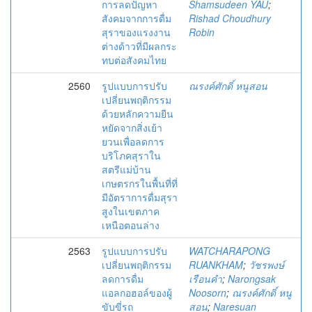
การลดปัญหา
Shamsudeen YAU
;
สังคมจากการดื่ม
Rishad Choudhury
สุราของแรงงาน
Robin
ต่างด้าวที่มีผลกระ
ทบต่อสังคมไทย
2560
รูปแบบการปรับ
ณรงค์ศักดิ์ หนูสอน
เปลี่ยนพฤติกรรม
ด้วยหลักความยืน
หยัดจากสิ่งเย้า
ยวนเพื่อลดการ
บริโภคสุราใน
สตรีแม่บ้าน
เกษตรกรในพื้นที่ที่
มีอัตราการดื่มสุรา
สูงในเขตภาค
เหนือตอนล่าง
2563
รูปแบบการปรับ
WATCHARAPONG
เปลี่ยนพฤติกรรม
RUANKHAM
;
วัชรพงษ์
ลดการดื่ม
เรือนคำ
;
Narongsak
แอลกอฮอล์ของผู้
Noosorn
;
ณรงค์ศักดิ์ หนู
ขับขี่รถ
สอน
;
Naresuan