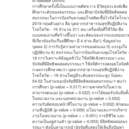
of disease control.
การศึกษาครั้งนี้เป็นแบบภาคตัดขวาง มีวัตถุประสงค์เพื่อ
ศึกษาระดับของสมรรถนะ และศึกษาปัจจัยที่มีอิทธิพลต่อ
สมรรถนะในการป้องกันควบคุมโรคติดเชื้อไวรัสโคโรนา
2019 กลุ่มตัวอย่าง คือ บุคลากรสาธารณสุขที่ปฏิบัติงาน
โรคโควิด - 19 จำนวน 311 คน เครื่องมือที่ใช้วิจัย คือ
แบบสอบถามที่สร้างขึ้นมา และดัดแปลงจากแบบสอบถา
ที่เกี่ยวข้องกับเรื่องที่ศึกษา มี 4 ส่วน คือ1) ข้อมูลส่วน
บุคคล 2) การรับรู้ความสามารถของตนเอง 3) แรงจูงใจ
ปฏิบัติงาน 4) สมรรถนะในการป้องกันควบคุมโรคโควิด 
19 การวิเคราะห์ข้อมูลทั่วไป ใช้สถิติเชิงพรรณนา และ
ปัจจัยที่มีอิทธิพลต่อสมรรถนะฯ ใช้สถิติการถดถอยโลจิสติ
ก ผลการศึกษาพบว่า บุคลากรสาธารณสุขที่ปฏิบัติงาน
โรคโควิด – 19 ส่วนใหญ่มีระดับสมรรถนะสูง ร้อยละ
54.02 ในส่วนของปัจจัยที่มีอิทธิพลต่อสมรรถนะฯ พบว่า
การศึกษา (p-value = 0.017) ความคาดหวังในความ
สามารถตนเอง (p-value = 0.022) การได้ยอมรับนับถือทั้
ในหน่วยงาน และนอกหน่วยงาน (p-value = 0.002)
ความรับผิดชอบหน้าที่ในงาน (p-value = 0.002) ลักษณ
งานที่ปฏิบัติ (p-value = 0.009) นโยบายและการบริหาร
งานในหน่วยงาน (p-value = < 0.001) การมีชีวิต และ
ความเป็นอยู่ส่วนตัว (p-value = 0.003) มีอิทธิพลต่อสมร
รถนะฯ ดังนั้นสามารถนำปัจจัยที่แสดงให้เห็นถึงปัญหา