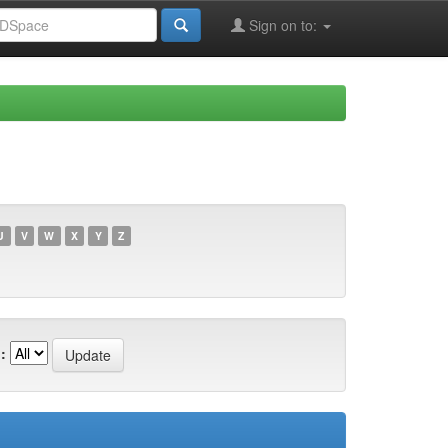
Sign on to:
U
V
W
X
Y
Z
: