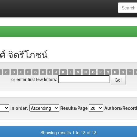
์ จิตรีโภชน์
C
D
E
F
G
H
I
J
K
L
M
N
O
P
Q
R
S
T
or enter first few letters:
In order:
Results/Page
Authors/Record
Showing results 1 to 13 of 13