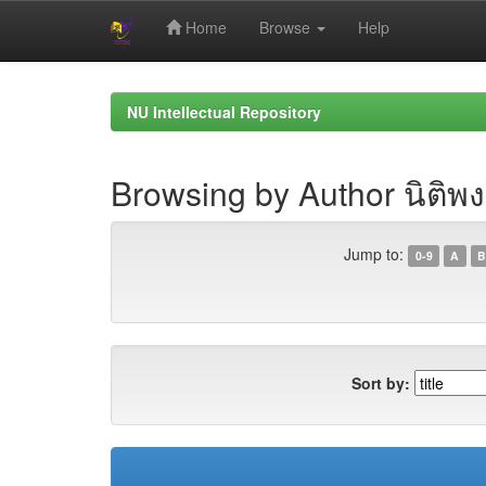
Home
Browse
Help
Skip
navigation
NU Intellectual Repository
Browsing by Author นิติพงศ
Jump to:
0-9
A
B
Sort by: