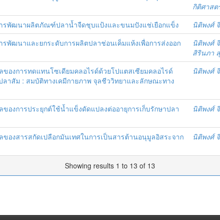
กิติศาสต
ารพัฒนาผลิตภัณฑ์ปลาน้ำจืดชุบแป้งและขนมปังแช่เยือกแข็ง
นิติพงศ์ 
ารพัฒนาและยกระดับการผลิตปลาช่อนเค็มแห้งเพื่อการส่งออก
นิติพงศ์ 
สิรินภา 
ผลของการทดแทนโซเดียมคลอไรด์ด้วยโปแตสเซียมคลอไรด์
นิติพงศ์ 
ลาสัม : สมบัติทางเคมีกายภาพ จุลชีววิทยาและลักษณะทาง
ของการประยุกต์ใช้น้ำแข็งดัดแปลงต่ออายุการเก็บรักษาปลา
นิติพงศ์ 
ลของสารสกัดเปลือกมันเทศในการเป็นสารต้านอนุมูลอิสระจาก
นิติพงศ์ 
Showing results 1 to 13 of 13