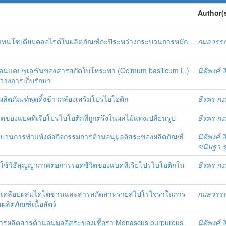
Author(
ทนโซเดียมคลอไรด์ในผลิตภัณฑ์กะปิระหว่างกระบวนการหมัก
กมลวรรณ
นแคปซูเลชันของสารสกัดใบโหระพา (Ocimum basilicum L.)
นิติพงศ์ 
่างการเก็บรักษา
ิตภัณฑ์พุดดิ้งข้าวกล้องเสริมโปรไอโอติก
ธีรพร กงบ
ตของแบคทีเรียโปรไบโอติกที่ถูกตรึงในผลไม้แท่งเปลี่ยนรูป
ธีรพร กงบ
บวนการทำแห้งต่อกิจกรรมการต้านอนุมูลอิสระของผลิตภัณฑ์
นิติพงศ์ 
ขนิษฐา 
ใช้วิธีสุญญากาศต่อการรอดชีวิตของแบคทีเรียโปรไบโอติกใน
ธีรพร กงบ
ารเคลือบผสมไคโตซานและสารสกัดสาหร่ายสไปโรไจราในการ
กมลวรรณ
ผลิตภัณฑ์เนื้อสัตว์
ารผลิตสารต้านอนุมูลอิสระของเชื้อรา Monascus purpureus
นิติพงศ์ 