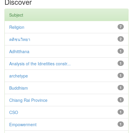
Discover
Subject
Religion
7
คติชนวิทยา
2
Adhitthana
1
Analysis of the Idnetities constr...
1
archetype
1
Buddhism
1
Chiang Rai Province
1
CSO
1
Empowerment
1