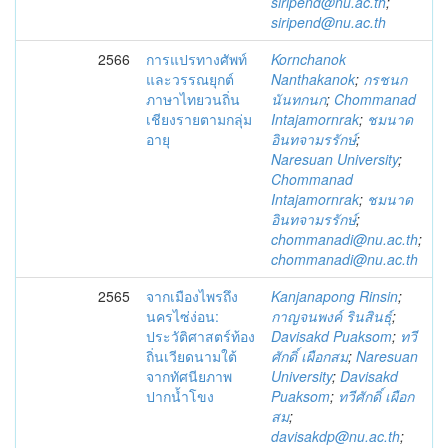
siripend@nu.ac.th
;
siripend@nu.ac.th
2566
การแปรทางศัพท์
Kornchanok
และวรรณยุกต์
Nanthakanok
;
กรชนก
ภาษาไทยวนถิ่น
นันทกนก
;
Chommanad
เชียงรายตามกลุ่ม
Intajamornrak
;
ชมนาด
อายุ
อินทจามรรักษ์
;
Naresuan University
;
Chommanad
Intajamornrak
;
ชมนาด
อินทจามรรักษ์
;
chommanadi@nu.ac.th
;
chommanadi@nu.ac.th
2565
จากเมืองไพรถึง
Kanjanapong Rinsin
;
นครไซ่ง่อน:
กาญจนพงค์ รินสินธุ์
;
ประวัติศาสตร์ท้อง
Davisakd Puaksom
;
ทวี
ถิ่นเวียดนามใต้
ศักดิ์ เผือกสม
;
Naresuan
จากทัศนียภาพ
University
;
Davisakd
ปากน้ำโขง
Puaksom
;
ทวีศักดิ์ เผือก
สม
;
davisakdp@nu.ac.th
;