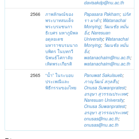
davisakdp@nu.ac.th
2566
ภาพลักษณ์ของ
Papasara Pakham
;
ปภัส
พระบาทสมเด็จ
รา ผาคำ
;
Watanachai
พระบรมชนกา
Monying
;
วัฒนชัย หมั่น
ธิเบศร มหาภูมิพล
ยิ่ง
;
Naresuan
อดุลยเดช
University
;
Watanachai
มหาราชบรมนาถ
Monying
;
วัฒนชัย หมั่น
บพิตร ในบทกวี
ยิ่ง
;
นิพนธ์โศกาลัย
watanachaim@nu.ac.th
;
เทิดพระเกียรติ
watanachaim@nu.ac.th
2565
“น้ำ” ในระบอบ
Panuwat Sakulsueb
;
ประเพณีและ
ภาณุวัฒน์ สกุลสืบ
;
พิธีกรรมของไทย
Onusa Suwanpratest
;
อรอุษา สุวรรณประเทศ
;
Naresuan University
;
Onusa Suwanpratest
;
อรอุษา สุวรรณประเทศ
;
onusas@nu.ac.th
;
onusas@nu.ac.th