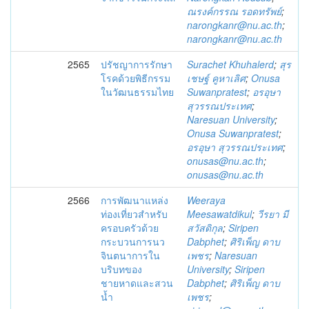
ณรงค์กรรณ รอดทรัพย์
;
narongkanr@nu.ac.th
;
narongkanr@nu.ac.th
2565
ปรัชญาการรักษา
Surachet Khuhalerd
;
สุร
โรคด้วยพิธีกรรม
เชษฐ์ คูหาเลิศ
;
Onusa
ในวัฒนธรรมไทย
Suwanpratest
;
อรอุษา
สุวรรณประเทศ
;
Naresuan University
;
Onusa Suwanpratest
;
อรอุษา สุวรรณประเทศ
;
onusas@nu.ac.th
;
onusas@nu.ac.th
2566
การพัฒนาแหล่ง
Weeraya
ท่องเที่ยวสำหรับ
Meesawatdikul
;
วีรยา มี
ครอบครัวด้วย
สวัสดิกุล
;
Siripen
กระบวนการนว
Dabphet
;
ศิริเพ็ญ ดาบ
จินตนาการใน
เพชร
;
Naresuan
บริบทของ
University
;
Siripen
ชายหาดและสวน
Dabphet
;
ศิริเพ็ญ ดาบ
น้ำ
เพชร
;