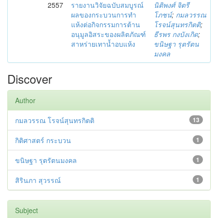
2557
รายงานวิจัยฉบับสมบูรณ์
นิติพงศ์ จิตรี
ผลของกระบวนการทำ
โภชน์
;
กมลวรรณ
แห้งต่อกิจกรรมการต้าน
โรจน์สุนทรกิตติ
;
อนุมูลอิสระของผลิตภัณฑ์
ธีรพร กงบังเกิด
;
สาหร่ายเทาน้ำอบแห้ง
ขนิษฐา รุตรัตน
มงคล
Discover
Author
กมลวรรณ โรจน์สุนทรกิตติ
13
กิติศาสตร์ กระบวน
1
ขนิษฐา รุตรัตนมงคล
1
สิรินภา สุวรรณ์
1
Subject