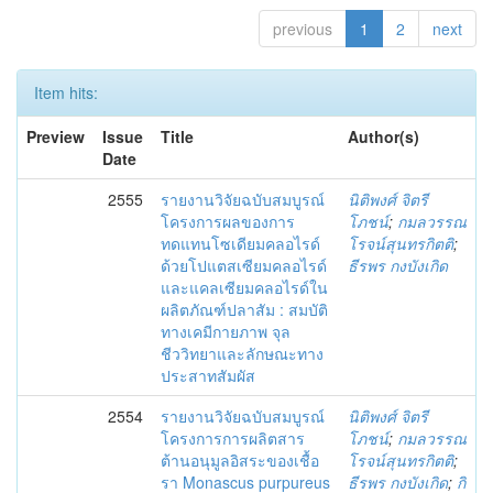
previous
1
2
next
Item hits:
Preview
Issue
Title
Author(s)
Date
2555
รายงานวิจัยฉบับสมบูรณ์
นิติพงศ์ จิตรี
โครงการผลของการ
โภชน์
;
กมลวรรณ
ทดแทนโซเดียมคลอไรด์
โรจน์สุนทรกิตติ
;
ด้วยโปแตสเซียมคลอไรด์
ธีรพร กงบังเกิด
และแคลเซียมคลอไรด์ใน
ผลิตภัณฑ์ปลาสัม : สมบัติ
ทางเคมีกายภาพ จุล
ชีววิทยาและลักษณะทาง
ประสาทสัมผัส
2554
รายงานวิจัยฉบับสมบูรณ์
นิติพงศ์ จิตรี
โครงการการผลิตสาร
โภชน์
;
กมลวรรณ
ต้านอนุมูลอิสระของเชื้อ
โรจน์สุนทรกิตติ
;
รา Monascus purpureus
ธีรพร กงบังเกิด
;
กิ