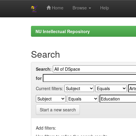
Home
Browse
Help
Skip
navigation
NU Intellectual Repository
Search
Search:
for
Current filters:
Start a new search
Add filters: