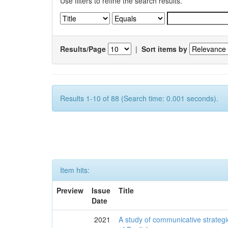
Use filters to refine the search results.
Results/Page
|
Sort items by
Results 1-10 of 88 (Search time: 0.001 seconds).
Item hits:
Preview
Issue
Title
Date
2021
A study of communicative strategi