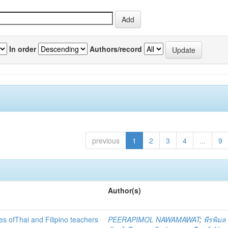
In order
Authors/record
previous
1
2
3
4
...
9
Author(s)
es ofThai and Filipino teachers
PEERAPIMOL NAWAMAWAT
;
พีรพิม