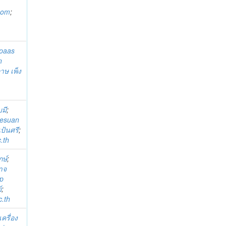
som
;
paas
n
าษ เพ็ง
บมี
;
esuan
ป้นศรี
;
.th
กษ์
;
อาจ
p
์
;
.th
ครื่อง