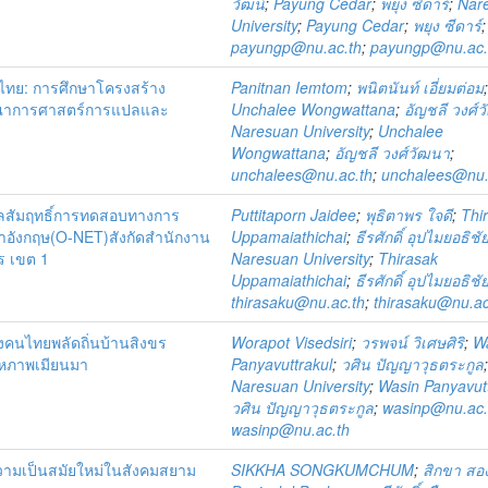
วัฒน์
;
Payung Cedar
;
พยุง ซีดาร์
;
Nar
University
;
Payung Cedar
;
พยุง ซีดาร์
;
payungp@nu.ac.th
;
payungp@nu.ac.
ไทย: การศึกษาโครงสร้าง
Panitnan Iemtom
;
พนิตนันท์ เอี่ยมต่อม
รณาการศาสตร์การแปลและ
Unchalee Wongwattana
;
อัญชลี วงศ์
Naresuan University
;
Unchalee
Wongwattana
;
อัญชลี วงศ์วัฒนา
;
unchalees@nu.ac.th
;
unchalees@nu.
ผลสัมฤทธิ์การทดสอบทางการ
Puttitaporn Jaidee
;
พุธิตาพร ใจดี
;
Thi
ษาอังกฤษ(O-NET)สังกัดสำนักงาน
Uppamaiathichai
;
ธีรศักดิ์ อุปไมยอธิชั
ร เขต 1
Naresuan University
;
Thirasak
Uppamaiathichai
;
ธีรศักดิ์ อุปไมยอธิชั
thirasaku@nu.ac.th
;
thirasaku@nu.ac
งคนไทยพลัดถิ่นบ้านสิงขร
Worapot Visedsiri
;
วรพจน์ วิเศษศิริ
;
W
หภาพเมียนมา
Panyavuttrakul
;
วศิน ปัญญาวุธตระกูล
Naresuan University
;
Wasin Panyavut
วศิน ปัญญาวุธตระกูล
;
wasinp@nu.ac.
wasinp@nu.ac.th
ความเป็นสมัยใหม่ในสังคมสยาม
SIKKHA SONGKUMCHUM
;
สิกขา สอ