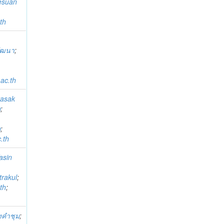
esuan
th
;
วัฒนา
;
ac.th
rasak
ย
;
ย
;
.th
asin
;
trakul
;
th
;
งคำชุม
;