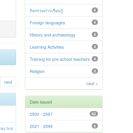
กิจกรรมการเรียนรู้
6
Foreign languages
4
History and archaeology
4
Learning Activities
4
Training for pre-school teachers
4
Religion
3
next
next >
Date issued
2500 - 2567
82
2021 - 2099
6
ล นะวะม