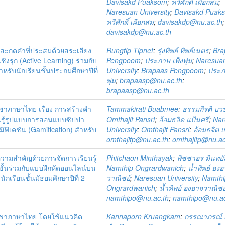
Davisakd Puaksom
;
ทวีศักดิ์ เผือกสม
;
Naresuan University
;
Davisakd Puak
ทวีศักดิ์ เผือกสม
;
davisakdp@nu.ac.th
;
davisakdp@nu.ac.th
ะกดคำที่ประสมด้วยสระเสียง
Rungtip Tipnet
;
รุ่งทิพย์ ทิพย์เนตร
;
Bra
ชิงรุก (Active Learning) ร่วมกับ
Pengpoom
;
ประภาษ เพ็งพุ่ม
;
Naresua
หรับนักเรียนชั้นประถมศึกษาปีที่
University
;
Brapaas Pengpoom
;
ประภ
พุ่ม
;
brapaasp@nu.ac.th
;
brapaasp@nu.ac.th
ชาภาษาไทย เรื่อง การสร้างคำ
Tammakirati Buabmee
;
ธรรมกีรติ บว
นรู้รูปแบบการสอนแบบซิปปา
Omthajit Pansri
;
อ้อมธจิต แป้นศรี
;
Nar
ฟิเคชัน (Gamification) สำหรับ
University
;
Omthajit Pansri
;
อ้อมธจิต แ
omthajitp@nu.ac.th
;
omthajitp@nu.ac
วามสำคัญด้วยการจัดการเรียนรู้
Phitchaon Minthayak
;
พิชชาอร มินทยั
ขั้นร่วมกับแบบฝึกหัดออนไลน์บน
Namthip Ongrardwanich
;
น้ำทิพย์ อง
กเรียนชั้นมัธยมศึกษาปีที่ 2
วาณิชย์
;
Naresuan University
;
Namthi
Ongrardwanich
;
น้ำทิพย์ องอาจวาณิชย
namthipo@nu.ac.th
;
namthipo@nu.ac
ิชาภาษาไทย โดยใช้แนวคิด
Kannaporn Kruangkam
;
กรรณาภรณ์ เ