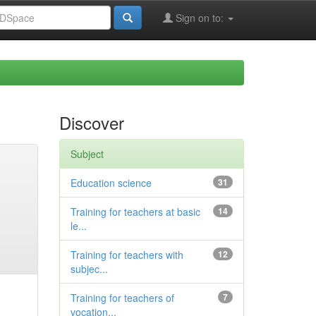
Sign on to:
Discover
Subject
Education science
31
Training for teachers at basic
14
le...
Training for teachers with
12
subjec...
Training for teachers of
7
vocation...