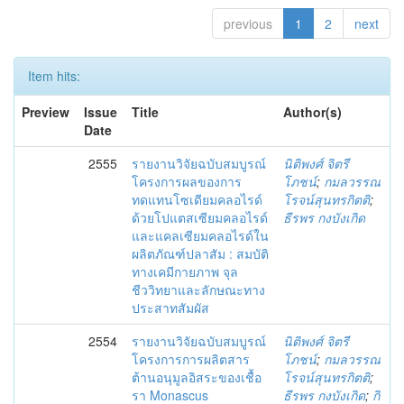
previous
1
2
next
Item hits:
Preview
Issue
Title
Author(s)
Date
2555
รายงานวิจัยฉบับสมบูรณ์
นิติพงศ์ จิตรี
โครงการผลของการ
โภชน์
;
กมลวรรณ
ทดแทนโซเดียมคลอไรด์
โรจน์สุนทรกิตติ
;
ด้วยโปแตสเซียมคลอไรด์
ธีรพร กงบังเกิด
และแคลเซียมคลอไรด์ใน
ผลิตภัณฑ์ปลาสัม : สมบัติ
ทางเคมีกายภาพ จุล
ชีววิทยาและลักษณะทาง
ประสาทสัมผัส
2554
รายงานวิจัยฉบับสมบูรณ์
นิติพงศ์ จิตรี
โครงการการผลิตสาร
โภชน์
;
กมลวรรณ
ต้านอนุมูลอิสระของเชื้อ
โรจน์สุนทรกิตติ
;
รา Monascus
ธีรพร กงบังเกิด
;
กิ