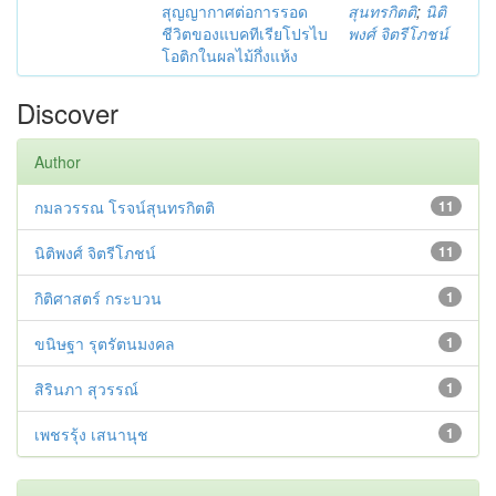
สุญญากาศต่อการรอด
สุนทรกิตติ
;
นิติ
ชีวิตของแบคทีเรียโปรไบ
พงศ์ จิตรีโภชน์
โอติกในผลไม้กึ่งแห้ง
Discover
Author
กมลวรรณ โรจน์สุนทรกิตติ
11
นิติพงศ์ จิตรีโภชน์
11
กิติศาสตร์ กระบวน
1
ขนิษฐา รุตรัตนมงคล
1
สิรินภา สุวรรณ์
1
เพชรรุ้ง เสนานุช
1