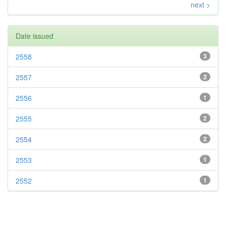
next >
Date issued
2558
3
2557
2
2556
1
2555
2
2554
2
2553
1
2552
1