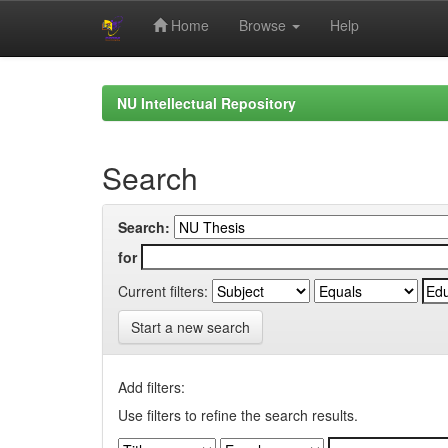
Home
Browse
Help
Skip
navigation
NU Intellectual Repository
Search
Search:
for
Current filters:
Start a new search
Add filters:
Use filters to refine the search results.