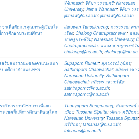
Wannasri
;
จิติมา วรรณศรี
;
Naresuan
University
;
Jitima Wannasri
;
จิติมา วร
jitimaw@nu.ac.th
;
jitimaw@nu.ac.th
าเพื่อพัฒนาคุณภาพผู้เรียนใน
Jaruwan Tansukrueng
;
จารุวรรณ ตาล
ที่การศึกษาประถมศึกษา
เรือง
;
Chalong Chatruprachewin
;
ฉลอ
ชาตรูประชีวิน
;
Naresuan University
;
C
Chatruprachewin
;
ฉลอง ชาตรูประชีวิ
chalongc@nu.ac.th
;
chalongc@nu.ac.
งเสริมสมรรถนะของครูแนะแนว
Supaporn Rumeit
;
สุภาภรณ์ ฤมิตร
;
ามัธยมศึกษากำแพงเพชร
Sathiraporn Chaowachai
;
สถิรพร เชาว
Naresuan University
;
Sathiraporn
Chaowachai
;
สถิรพร เชาวน์ชัย
;
sathirapornc@nu.ac.th
;
sathirapornc@nu.ac.th
บริหารงานวิชาการเพื่อยก
Thunyaporn Sungmuang
;
ธันยาภรณ์ ส
านเขตพื้นที่การศึกษาพิษณุโลก
เมือง
;
Tussana Siputta
;
ทัศนะ ศรีปัตตา
Naresuan University
;
Tussana Siputta
ศรีปัตตา
;
tatsanas@nu.ac.th
;
tatsanas@nu.ac.th