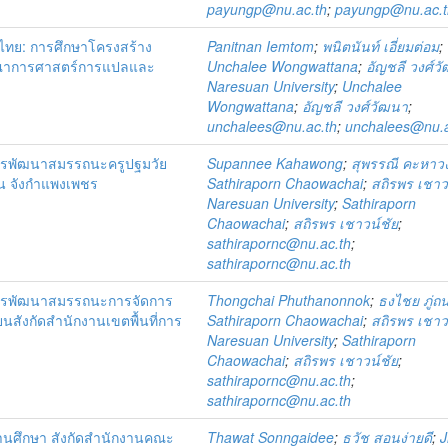
payungp@nu.ac.th
;
payungp@nu.ac.t
ไทย: การศึกษาโครงสร้าง
Panitnan Iemtom
;
พนิตนันท์ เอี่ยมต่อม
;
รณาการศาสตร์การแปลและ
Unchalee Wongwattana
;
อัญชลี วงศ์ว
Naresuan University
;
Unchalee
Wongwattana
;
อัญชลี วงศ์วัฒนา
;
unchalees@nu.ac.th
;
unchalees@nu.a
รพัฒนาสมรรถนะครูปฐมวัย
Supannee Kahawong
;
สุพรรณี คะหาวง
ิ่น จังกำแพงเพชร
Sathiraporn Chaowachai
;
สถิรพร เชาว
Naresuan University
;
Sathiraporn
Chaowachai
;
สถิรพร เชาวน์ชัย
;
sathirapornc@nu.ac.th
;
sathirapornc@nu.ac.th
ารพัฒนาสมรรถนะการจัดการ
Thongchai Phuthanonnok
;
ธงไชย ภู่
ยนสังกัดสำนักงานเขตพื้นที่การ
Sathiraporn Chaowachai
;
สถิรพร เชาว
Naresuan University
;
Sathiraporn
Chaowachai
;
สถิรพร เชาวน์ชัย
;
sathirapornc@nu.ac.th
;
sathirapornc@nu.ac.th
านศึกษา สังกัดสำนักงานคณะ
Thawat Sonngaidee
;
ธวัช สอนง่ายดี
;
J