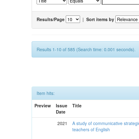
Results/Page
|
Sort items by
Results 1-10 of 585 (Search time: 0.001 seconds).
Item hits:
Preview
Issue
Title
Date
2021
A study of communicative strategi
teachers of English