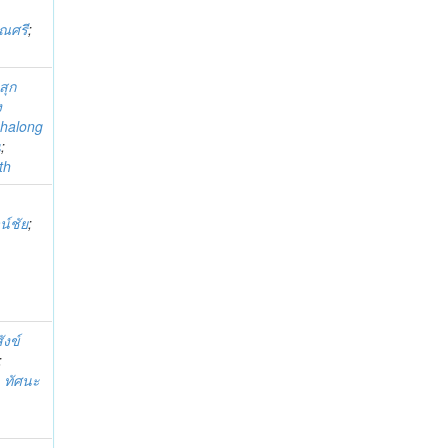
รณศรี
;
สุก
ง
halong
น
;
th
น์ชัย
;
ังข์
;
;
ทัศนะ