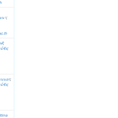
h
ัฒนา
;
c.th
ศ์
;
น์ชัย
;
ถนนนอก
;
น์ชัย
;
itima