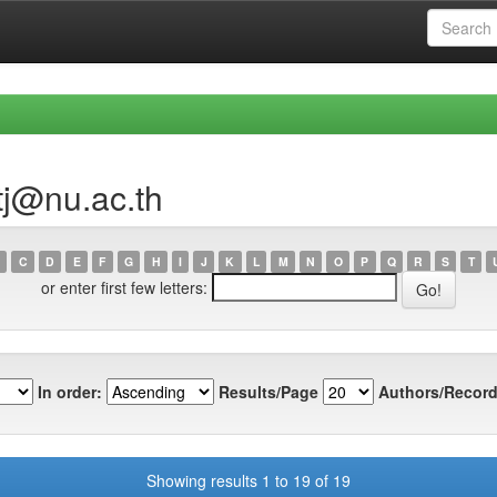
tj@nu.ac.th
C
D
E
F
G
H
I
J
K
L
M
N
O
P
Q
R
S
T
or enter first few letters:
In order:
Results/Page
Authors/Record
Showing results 1 to 19 of 19