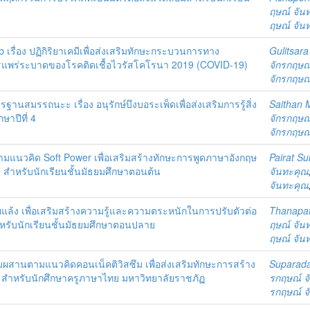
ฤษณ์ จัน
ฤษณ์ จัน
เรื่อง ปฏิกิริยาเคมีเพื่อส่งเสริมทักษะกระบวนการทาง
Gulitsar
แพร่ระบาดของโรคติดเชื้อไวรัสโคโรนา 2019 (COVID-19)
จักรกฤษณ
จักรกฤษณ
นสมรรถนะะ เรื่อง อนุรักษ์บึงบอระเพ็ดเพื่อส่งเสริมการรู้สิ่ง
Saithan 
ษาปีที่ 4
จักรกฤษณ
จักรกฤษณ
มแนวคิด Soft Power เพื่อเสริมสร้างทักษะการพูดภาษาอังกฤษ
Pairat S
ย สำหรับนักเรียนชั้นมัธยมศึกษาตอนต้น
จันทะคุณ
จันทะคุณ
แล้ง เพื่อเสริมสร้างความรู้และความตระหนักในการปรับตัวต่อ
Thanapa
หรับนักเรียนชั้นมัธยมศึกษาตอนปลาย
ฤษณ์ จัน
ฤษณ์ จัน
สานตามแนวคิดคอนเน็คติวิสซึม เพื่อส่งเสริมทักษะการสร้าง
Suparad
่น สำหรับนักศึกษาครูภาษาไทย มหาวิทยาลัยราชภัฏ
รกฤษณ์ จ
รกฤษณ์ จ