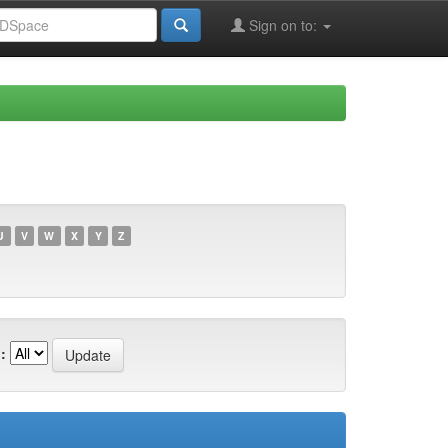
Sign on to:
U
V
W
X
Y
Z
: