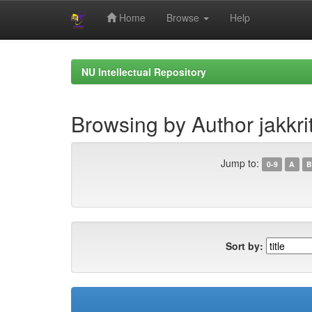
Home
Browse
Help
Skip
navigation
NU Intellectual Repository
Browsing by Author jakkri
Jump to:
0-9
A
B
Sort by: