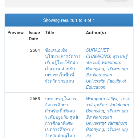
Showing results 1 to 4 of 4
Preview
Issue
Title
Author(s)
Date
2564
ข้อเสนอเชิง
SURACHET
นโยบายการจัดการ
CHAIWONG
;
สุรเชษฐ์
เรียนรู้โดยใช้กีฬา
ชัยวงศ์
;
Varinthorn
เป็นฐาน สำหรับ
Boonying
;
วรินทร บุญ
เยาวชนในพื้นที่
ยิ่ง
;
Naresuan
จังหวัดชายแดน
University. Faculty of
Education
2566
บทบาทครูในการ
Waraporn Uttiya
;
วราภ
จัดการศึกษา
รณ์ อุทธิยา
;
Varinthorn
สำหรับเด็กพิเศษ
Boonying
;
วรินทร บุญ
ระดับปฐมวัย ศูนย์
ยิ่ง
;
Naresuan
การศึกษาพิเศษ
University
;
Varinthorn
เขตการศึกษา 7
Boonying
;
วรินทร บุญ
จังหวัดพิษณุโลก
ยิ่ง
;