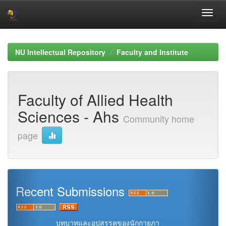
Skip
navigation
NU Intellectual Repository
Faculty and Institute
Faculty of Allied Health
Sciences - Ahs
Community home
page
Recent Submissions
บทบาทและอุปสรรคของนักกายภา