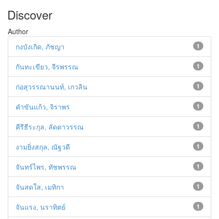
Discover
Author
กงบังเกิด, ภัชญา
1
กันทะเขียว, จีรพรรณ
1
ก่อสุวรรณานนท์, เกวลิน
1
คำขันแก้ว, จิราพร
1
คีรีธีระกุล, ลัดดาวรรณ
1
งามยิ่งสกุล, ณัฐวดี
1
จันทร์ไพร, ทัชพรรณ
1
จันสดใส, เมทิกา
1
จันแรง, นราทิตย์
1