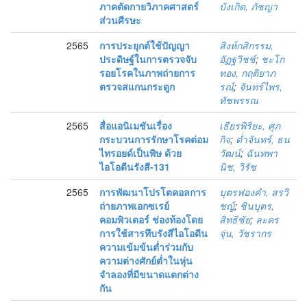
ภาคตัดกายวิภาคศาสตร์
บังเกิด, ภัชญา
ส่วนศีรษะ
2565
การประยุกต์ใช้ปัญญา
สิงห์กสิกรรม,
ประดิษฐ์ในการตรวจจับ
อัฏฐวิชช์
;
ชะโก
รอยโรคในภาพถ่ายการ
ทอง, กฤติยาภ
ตรวจสแกนกระดูก
รณ์
;
จันทร์ไพร,
ทัชพรรณ
2565
สื่อแอนิเมชันเรื่อง
เธียรพิริยะ, ศุภ
กระบวนการรักษาโรคต่อม
กิจ
;
ต่ำจันทร์, ธน
ไทรอยด์เป็นพิษ ด้วย
วัฒน์
;
ฉันทพา
ไอโอดีนรังสี-131
นิช, วิรัช
2565
การพัฒนาโปรโตคอลการ
บุตรฟองคำ, สรวิ
ถ่ายภาพเอกซเรย์
ชญ์
;
ชินบุตร,
คอมพิวเตอร์ ช่องท้องโดย
สิทธิชัย
;
ละคร
การใช้สารทึบรังสีไอโอดีน
จุ่น, วัชรากร
ความเข้มข้นต่ำร่วมกับ
ความต่างศักย์ต่ำในหุ่น
จำลองที่มีขนาดแตกต่าง
กัน