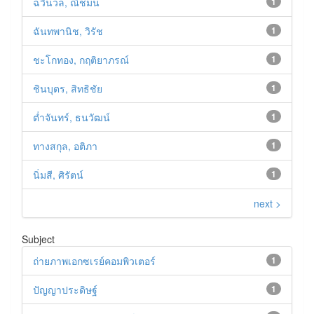
ฉวีนวล, ณิชมน
1
ฉันทพานิช, วิรัช
1
ชะโกทอง, กฤติยาภรณ์
1
ชินบุตร, สิทธิชัย
1
ต่ำจันทร์, ธนวัฒน์
1
ทางสกุล, อติภา
1
นิ่มสี, ศิรัตน์
1
next >
Subject
ถ่ายภาพเอกซเรย์คอมพิวเตอร์
1
ปัญญาประดิษฐ์
1