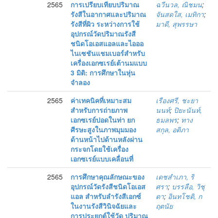
2565
การเปรียบเทียบปริมาณ
ฉวีนวล, ณิชมน
;
รังสีในอากาศและปริมาณ
จันสดใส, เมทิกา
;
รังสีที่ผิว ระหว่างการใช้
มาดี, สุพรรษา
อุปกรณ์วัดปริมาณรังสี
ชนิดโอเอสแอลและไอออ
ไนเซชันแชมเบอร์สำหรับ
เครื่องเอกซเรย์เต้านมแบบ
3 มิติ: การศึกษาในหุ่น
จำลอง
2565
ค่าเทคนิคที่เหมาะสม
เรืองศรี, ชะยา
สำหรับการถ่ายภาพ
นนท์
;
ปิยะนันท์,
เอกซเรย์ปอดในท่า ยก
ธมลพร
;
ทาง
ศีรษะสูงในภาพมุมมอง
สกุล, อติภา
ด้านหน้าไปด้านหลังผ่าน
กระจกโดยใช้เครื่อง
เอกซเรย์แบบเคลื่อนที่
2565
การศึกษาคุณลักษณะของ
เดชสำเภา, ริ
อุปกรณ์วัดรังสีชนิดโอเอส
ศรา
;
บรรลือ, วิชุ
แอล สำหรับลำรังสีเอกซ์
ดา
;
อินทโชติ, ก
ในงานรังสีวินิจฉัยและ
ฤตนัย
การประยุกต์ใช้วัด ปริมาณ