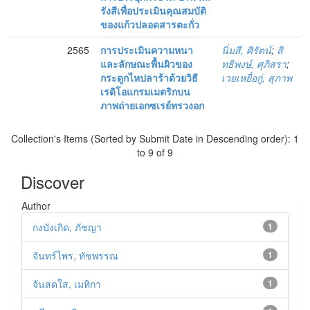
รังสีเพื่อประเมินคุณสมบัติ
ของแก้วปลอดสารตะกั่ว
2565
การประเมินความหนา
นิ่มสี, ศิรัตน์
;
สิ
และลักษณะพื้นผิวของ
ทธิพงษ์, ศุภิสรา
;
กระดูกไหปลาร้าด้วยวิธี
เวยเหยื่อกู่, สุภาพ
เรดิโอแกรมเมตริกบน
ภาพถ่ายเอกซเรย์ทรวงอก
Collection's Items (Sorted by Submit Date in Descending order): 1
to 9 of 9
Discover
Author
กงบังเกิด, ภัชญา
1
จันทร์ไพร, ทัชพรรณ
1
จันสดใส, เมทิกา
1