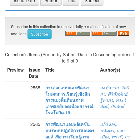
Subscribe to this collection to receive daily e-mail notification of new
additions
Collection's Items (Sorted by Submit Date in Descending order): 1
to 9 of 9
Preview
Issue
Title
Author(s)
Date
2565
การออกแบบและพัฒนา
สงฆ์สาวก, วันวิ
โมเดลการเรียนรู้เชิงลึก
สา
;
ศิริสัมพันธ์,
การแบ่งพื้นที่บนภาพ
ฐิตาภา
;
พระวิ
เอกซเรย์ปอดเพื่อพยากรณ์
สัตย์, ปิยพัทธ์
โรคโควิด-19
2565
การพัฒนาแอปพลิเคชัน
แก้วน้อย,
บนระบบปฏิบัติการแอนดร
ปนัดดา
;
ยอด
อยด์ เพื่อการเรียนรู้ภาพ
เมือง, พรวดี
;
กง