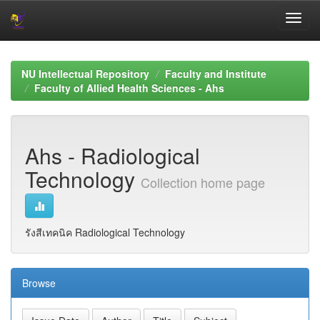
Skip
navigation
NU Intellectual Repository
Faculty and Institute
Faculty of Allied Health Sciences - Ahs
Ahs - Radiological
Technology
Collection home page
รังสีเทคนิค Radiological Technology
Browse