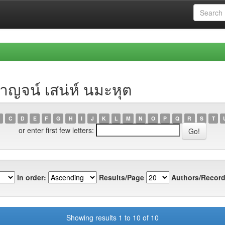
าญจน์ เสน่ห์ นมะหุต
C
D
E
F
G
H
I
J
K
L
M
N
O
P
Q
R
S
T
or enter first few letters:
In order:
Results/Page
Authors/Record
Showing results 1 to 10 of 10