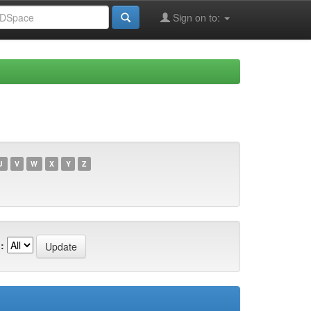
Sign on to:
U
V
W
X
Y
Z
: