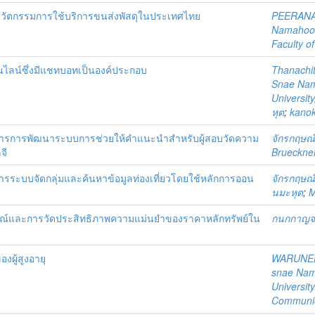
นวัตกรรมการใช้บริการขนส่งพัสดุในประเทศไทย
PEERANA
Namahoo
Faculty 
ไลน์ซึ่งมีแชทบอทเป็นองค์ประกอบ
Thanachi
Snae Na
University
หุต
;
kano
การการพัฒนาระบบการช่วยให้คำแนะนำสำหรับผู้สอบวัดความ
จักรกฤษณ์
จี
Brueckne
รระบบจัดกลุ่มและค้นหาข้อมูลท่องเที่ยวโดยใช้หลักการออน
จักรกฤษณ์
นมะหุต
;
M
รณ์และการวัดประสิทธิภาพความแม่นยำของราคาหลักทรัพย์ใน
กนกกาญจน์
ผู้สูงอายุ
WARUNE
snae Na
Universit
Communic