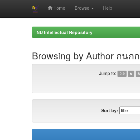
Home
Browse
Help
Skip
navigation
NU Intellectual Repository
Browsing by Author กนกก
Jump to:
0-9
A
B
Sort by: