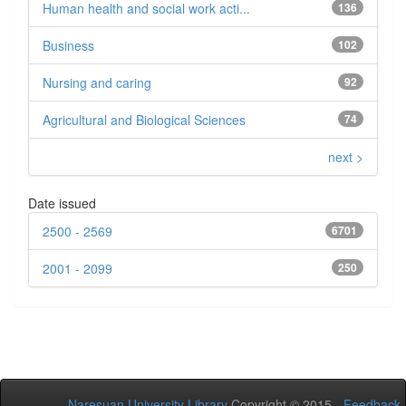
Human health and social work acti...
136
Business
102
Nursing and caring
92
Agricultural and Biological Sciences
74
next >
Date issued
2500 - 2569
6701
2001 - 2099
250
Naresuan University Library
Copyright © 2015 -
Feedback