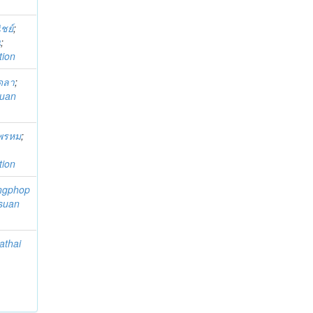
ชย์
;
ณ
;
tion
ุดลา
;
uan
ีพรหม
;
tion
ngphop
suan
athai