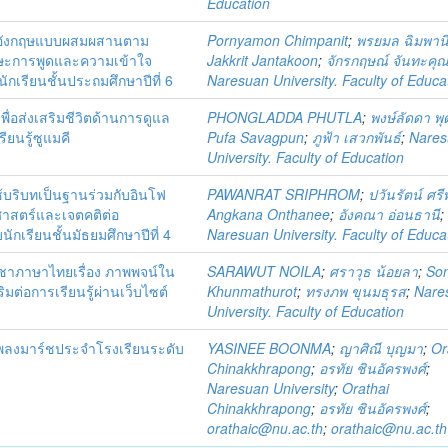
Education
ษาอังกฤษแบบผสมผสานตาม
Pornyamon Chimpanit
;
พรยมล ฉิมพานิ
ทักษะการพูดและความเข้าใจ
Jakkrit Jantakoon
;
จักรกฤษณ์ จันทะคุ
เรียนชั้นประถมศึกษาปีที่ 6
Naresuan University. Faculty of Educa
่อส่งเสริมชีวิตด้านการดูแล
PHONGLADDA PHUTLA
;
พงษ์ลัดดา พ
ียนรู้ซูแมคี
Pufa Savagpun
;
ภูฟ้า เสวกพันธ์
;
Nares
University. Faculty of Education
้บริบทเป็นฐานร่วมกับอินโฟ
PAWANRAT SRIPHROM
;
ปวันรัตน์ ศร
ยาศาสตร์และเจตคติต่อ
Angkana Onthanee
;
อังคณา อ่อนธานี
;
นักเรียนชั้นมัธยมศึกษาปีที่ 4
Naresuan University. Faculty of Educa
ิชาภาษาไทยเรื่อง ภาพพจน์ใน
SARAWUT NOILA
;
ศราวุธ น้อยลา
;
So
ต่อการเรียนรู้ผ่านเว็บไซต์
Khunmathurot
;
ทรงภพ ขุนมธุรส
;
Nare
University. Faculty of Education
เพลงมาร์ชประจำโรงเรียนระดับ
YASINEE BOONMA
;
ญาศิณี บุญมา
;
Or
Chinakkhrapong
;
อรทัย ชินอัครพงศ์
;
Naresuan University
;
Orathai
Chinakkhrapong
;
อรทัย ชินอัครพงศ์
;
orathaic@nu.ac.th
;
orathaic@nu.ac.th