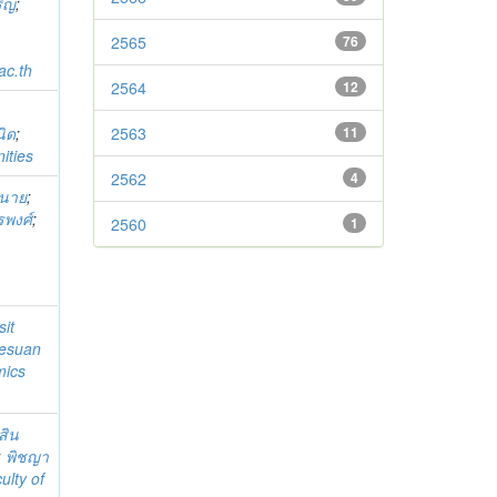
ริญ
;
2565
76
c.th
2564
12
นิด
;
2563
11
ities
2562
4
จนาย
;
รพงศ์
;
2560
1
it
esuan
mics
สิน
;
พิชญา
ulty of