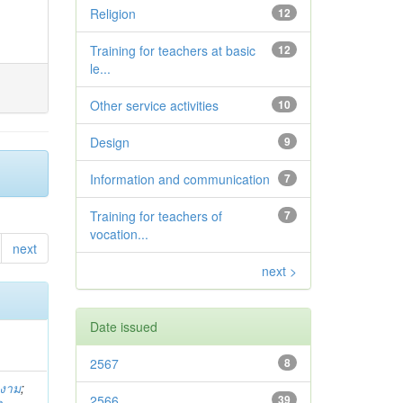
Religion
12
Training for teachers at basic
12
le...
Other service activities
10
Design
9
Information and communication
7
Training for teachers of
7
vocation...
next
next >
Date issued
2567
8
นงาม
;
2566
39