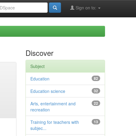
Sign on to:
Discover
Subject
Education
82
Education science
32
Arts, entertainment and
22
recreation
Training for teachers with
13
subjec...