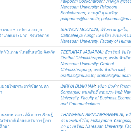
Pakpoom Sookcharoen
;
ภาคภูมิ สุขเจ
Naresuan University
;
Pakpoom
Sookcharoen
;
ภาคภูมิ สุขเจริญ
;
pakpooms@nu.ac.th
;
pakpooms@nu.a
ธีกรรมของชาวปกาเกอะญอ
SIRIWON MOONJAI
;
ศิริวรรณ มูลใจ
;
 อำเภอแม่ระมาด จังหวัดตาก
Catthaleeya Aung
;
แคทรียา อังทองกำเ
Naresuan University. Faculty of Human
ตว์ในภาษาไทยถิ่นเหนือ จังหวัด
TEERARAT JABJAINAI
;
ธีรารัตน์ จับใ
Orathai Chinakkhrapong
;
อรทัย ชินอัค
Naresuan University
;
Orathai
Chinakkhrapong
;
อรทัย ชินอัครพงศ์
;
orathaic@nu.ac.th
;
orathaic@nu.ac.th
รมมวยไทยพระยาพิชัยดาบหัก
JARIYA BUAKHAM
;
จริยา บัวคำ
;
Pnoms
ชา
Sonparjuk
;
พนมสิทธิ์ สอนประจักษ์
;
Nar
University. Faculty of Business,Econo
and Communications
บนระบบคลาวด์ด้วยการเรียนรู้
THAWEESIN AMNUAIPHANWILAI
;
ทวี
ิพากษ์เพื่อส่งเสริมการรู้เท่า
อำนวยพันธ์วิไล
;
Pichayapha Yuangsoi
มศึกษา
ภา ยวงสร้อย
;
Naresuan University. Fac