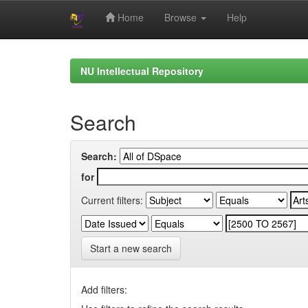
Home
Browse
Help
Skip
navigation
NU Intellectual Repository
Search
Search:
for
Current filters:
Start a new search
Add filters: