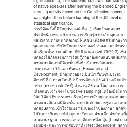
significance. 3) The students' cultural understandin
of native speakers after learning the blended Englis
learning activity based on the Gamification concept
was higher than before learning at the .05 level of
statistical significance.
การวิจัยครั้งนี้มีวัตถุประสงค์เพื่อ 1) เพื่อสร้างและหา
ประสิทธิภาพของกิจกรรมการเรียนรู้ภาษาอังกฤษแบบ
ผสมผสานตามแนวคิดเกมมิฟิเคชั่น เพื่อส่งเสริมทักษะก
พูดและความเข้าใจวัฒนธรรมของเจ้าของภาษาสำหรับ
นักเรียนชั้นประถมศึกษาปีที่ 6 ตามเกณฑ์ 75/75 2) เพื่อ
ทดลองใช้กิจกรรมการเรียนรู้ภาษาอังกฤษแบบผสมผสา
ตามแนวคิดเกมมิฟิเคชั่น ซึ่งดำเนินการวิจัยตาม
กระบวนการวิจัยและพัฒนา (Research and
Development) มีกลุ่มตัวอย่างเป็นนักเรียนชั้นประถม
ศึกษาปีที่ 6 ภาคเรียนที่ 2 ปีการศึกษา 2564 โรงเรียนบ้
กร่าง (พระขาวชัยสิทธิ์) จำนวน 26 คน ได้มาจากการ
เลือกแบบเจาะจง (Purposive sampling) เครื่องมือในก
วิจัย ได้แก่ กิจกรรมการเรียนรู้ภาษาอังกฤษแบบผสมผส
ตามแนวคิดเกมมิฟิเคชั่น แบบวัดทักษะการพูด และแบ
ทดสอบความเข้าใจวัฒนธรรมของเจ้าของภาษา สถิติที่
ใช้ในการวิเคราะห์ข้อมูล ค่าร้อยละ ค่าเฉลี่ย ค่าส่วนเบี่
เบนมาตรฐาน การทดสอบค่าทีแบบหนึ่งกลุ่ม (t-test one
sample) และการทดสอบค่าที (t-test dependent) ผลก