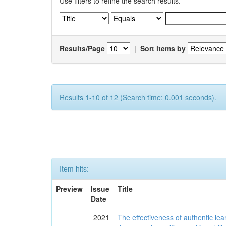
Use filters to refine the search results.
Results/Page
|
Sort items by
Results 1-10 of 12 (Search time: 0.001 seconds).
Item hits:
Preview
Issue
Title
Date
2021
The effectiveness of authentic lea