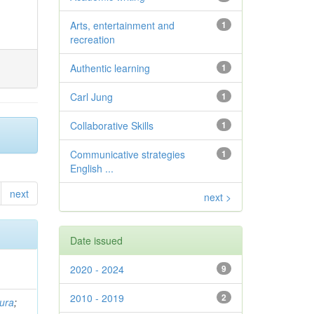
Arts, entertainment and
1
recreation
Authentic learning
1
Carl Jung
1
Collaborative Skills
1
Communicative strategies
1
English ...
next
next >
Date issued
2020 - 2024
9
2010 - 2019
2
ura
;