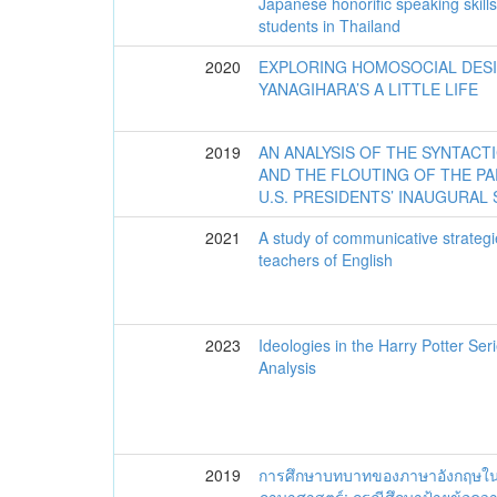
Japanese honorific speaking skil
students in Thailand
2020
EXPLORING HOMOSOCIAL DESI
YANAGIHARA’S A LITTLE LIFE
2019
AN ANALYSIS OF THE SYNTACT
AND THE FLOUTING OF THE P
U.S. PRESIDENTS’ INAUGURAL
2021
A study of communicative strategi
teachers of English
2023
Ideologies in the Harry Potter Seri
Analysis
2019
การศึกษาบทบาทของภาษาอังกฤษใน