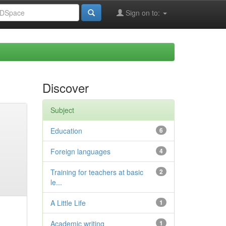
Sign on to:
Discover
Subject
Education
6
Foreign languages
4
Training for teachers at basic
2
le...
A Little Life
1
Academic writing
1