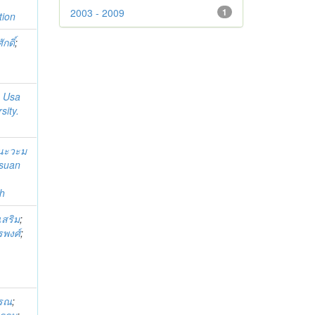
2003 - 2009
1
tion
กดิ์
;
;
Usa
sity.
 นะวะม
suan
h
เสริม
;
รพงศ์
;
รรณ
;