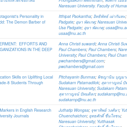
มในจังหวัดเชียงใหม่
Phongsakorn Methitham
;
พงศกร เมธี
Naresuan University. Faculty of Human
tagonist's Personality in
Itthipat Paokantha
;
อิทธิพัทธ์ เผ่ากันทะ
dd: The Demon Barber of
Padgate
;
อุษา พัดเกตุ
;
Naresuan Univer
Usa Padgate
;
อุษา พัดเกตุ
;
usaa@nu.ac
usaa@nu.ac.th
ERMENT: EFFORTS AND
Anna Christi suwardi
;
Anna Christi Su
RGANIZATIONS IN THE DEEP
Paul Chambers
;
Paul Chambers
;
Nar
University
;
Paul Chambers
;
Paul Cha
pwchambers@gmail.com
;
pwchambers@gmail.com
ion Skills on Uplifting Local
Pitchayanin Bunmas
;
พิชญานิน บุญมา
ade-8 Students Through
Sudakarn Patamadilok
;
สุดากาญจน์ ปั
Naresuan University
;
Sudakarn Patam
สุดากาญจน์ ปัทมดิลก
;
sudakarnp@nu.a
sudakarnp@nu.ac.th
 Markers in English Research
Juthatip Wongsa
;
จุฑาทิพย์ วงศ์ษา
;
Yu
iversity Journals
Chuenchaichon
;
ยุทธศักดิ์ ชื่นใจชน
;
Naresuan University
;
Yutthasak