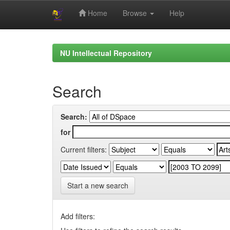
Home
Browse
Help
Skip
navigation
NU Intellectual Repository
Search
Search:
for
Current filters:
Start a new search
Add filters: