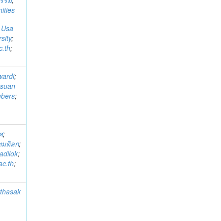
ธรรม
;
ities
;
Usa
sity
;
.th
;
wardi
;
esuan
mbers
;
ศ
;
ทมดิลก
;
adilok
;
c.th
;
tthasak