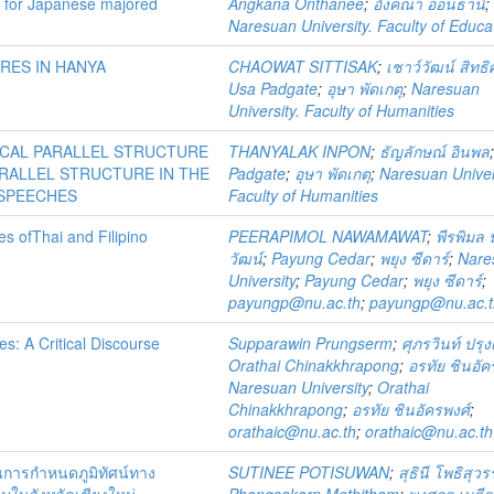
ls for Japanese majored
Angkana Onthanee
;
อังคณา อ่อนธานี
;
Naresuan University. Faculty of Educa
RES IN HANYA
CHAOWAT SITTISAK
;
เชาว์วัฒน์ สิทธิศั
Usa Padgate
;
อุษา พัดเกตุ
;
Naresuan
University. Faculty of Humanities
ICAL PARALLEL STRUCTURE
THANYALAK INPON
;
ธัญลักษณ์ อินพล
ARALLEL STRUCTURE IN THE
Padgate
;
อุษา พัดเกตุ
;
Naresuan Univer
 SPEECHES
Faculty of Humanities
es ofThai and Filipino
PEERAPIMOL NAWAMAWAT
;
พีรพิมล
วัฒน์
;
Payung Cedar
;
พยุง ซีดาร์
;
Nare
University
;
Payung Cedar
;
พยุง ซีดาร์
;
payungp@nu.ac.th
;
payungp@nu.ac.t
es: A Critical Discourse
Supparawin Prungserm
;
ศุภรวินท์ ปรุง
Orathai Chinakkhrapong
;
อรทัย ชินอัค
Naresuan University
;
Orathai
Chinakkhrapong
;
อรทัย ชินอัครพงศ์
;
orathaic@nu.ac.th
;
orathaic@nu.ac.th
การกำหนดภูมิทัศน์ทาง
SUTINEE POTISUWAN
;
สุธินี โพธิสุว