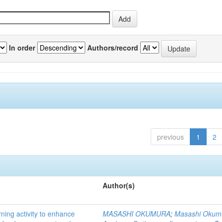
In order
Authors/record
previous
1
2
Author(s)
rning activity to enhance
MASASHI OKUMURA
;
Masashi Okum