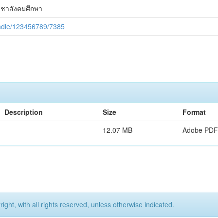
ิชาสังคมศึกษา
handle/123456789/7385
Description
Size
Format
12.07 MB
Adobe PDF
ight, with all rights reserved, unless otherwise indicated.