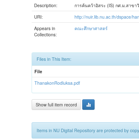
Description:
การค้นคว้าอิสระ (IS) กศ.ม.สาขาว
URI:
http://nuir.lib.nu.ac.th/dspace/
Appears in
คณะศึกษาศาสตร์
Collections:
Files in This Item:
File
ThanakonRodluksa.pdf
Show full item record
Items in NU Digital Repository are protected by copyr