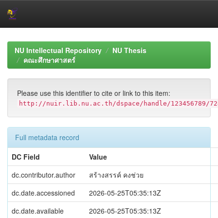
Skip
navigation
NU Intellectual Repository
NU Thesis
คณะศึกษาศาสตร์
Please use this identifier to cite or link to this item:
http://nuir.lib.nu.ac.th/dspace/handle/123456789/72
Full metadata record
DC Field
Value
dc.contributor.author
สร้างสรรค์ คงช่วย
dc.date.accessioned
2026-05-25T05:35:13Z
dc.date.available
2026-05-25T05:35:13Z