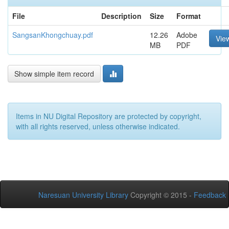
File
Description
Size
Format
SangsanKhongchuay.pdf
12.26
Adobe
Vie
MB
PDF
Show simple item record
Items in NU Digital Repository are protected by copyright,
with all rights reserved, unless otherwise indicated.
Naresuan University Library
Copyright © 2015 -
Feedback