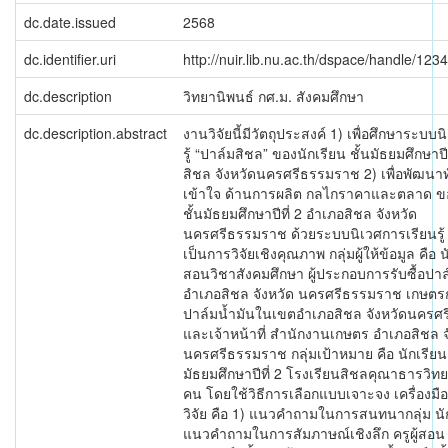
dc.date.issued
2568
dc.identifier.uri
http://nuir.lib.nu.ac.th/dspace/handle/12
dc.description
วิทยานิพนธ์ กศ.ม. สังคมศึกษา
dc.description.abstract
งานวิจัยนี้มีวัตถุประสงค์ 1) เพื่อศึกษาระบบ
รู้ “ปาล์มสิชล” ของนักเรียน ชั้นมัธยมศึกษาปี
สิชล จังหวัดนครศรีธรรมราช 2) เพื่อพัฒน
เข้าใจ ด้านการผลิต กลไกราคาและตลาด ขอ
ชั้นมัธยมศึกษาปีที่ 2 อำเภอสิชล จังหวัด
นครศรีธรรมราช ด้วยระบบนิเวศการเรียนรู้ 
เป็นการวิจัยเชิงคุณภาพ กลุ่มผู้ให้ข้อมูล คือ นั
สอนวิชาสังคมศึกษา ผู้ประกอบการรับซื้อปาล
อำเภอสิชล จังหวัด นครศรีธรรมราช เกษตรกร
ปาล์มน้ำมันในเขตอำเภอสิชล จังหวัดนครศ
และเจ้าหน้าที่ สำนักงานเกษตร อำเภอสิชล จ
นครศรีธรรมราช กลุ่มเป้าหมาย คือ นักเรียนช
มัธยมศึกษาปีที่ 2 โรงเรียนสิชลคุณาธารวิ
คน โดยใช้วิธีการเลือกแบบเจาะจง เครื่องมือ
วิจัย คือ 1) แนวคำถามในการสนทนากลุ่ม นัก
แนวคำถามในการสัมภาษณ์เชิงลึก ครูผู้สอน 