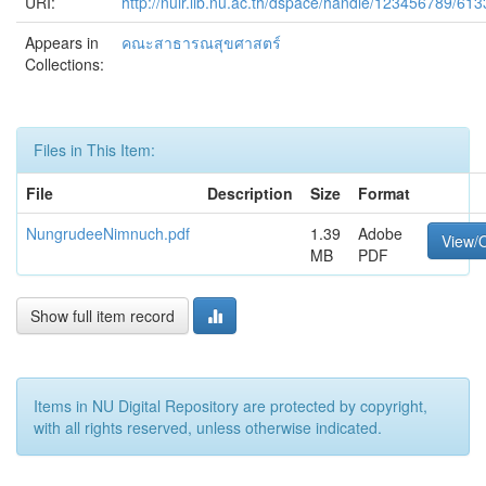
URI:
http://nuir.lib.nu.ac.th/dspace/handle/123456789/613
Appears in
คณะสาธารณสุขศาสตร์
Collections:
Files in This Item:
File
Description
Size
Format
NungrudeeNimnuch.pdf
1.39
Adobe
View/
MB
PDF
Show full item record
Items in NU Digital Repository are protected by copyright,
with all rights reserved, unless otherwise indicated.