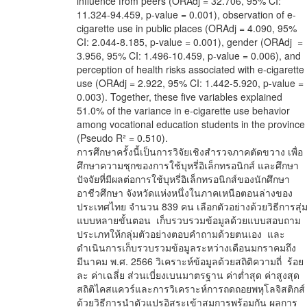
influence from peers (ORAdj = 32.706, 95% CI:
11.324-94.459, p-value = 0.001), observation of e-
cigarette use in public places (ORAdj = 4.090, 95%
CI: 2.044-8.185, p-value = 0.001), gender (ORAdj =
3.956, 95% CI: 1.496-10.459, p-value = 0.006), and
perception of health risks associated with e-cigarette
use (ORAdj = 2.922, 95% CI: 1.442-5.920, p-value =
0.003). Together, these five variables explained
51.0% of the variance in e-cigarette use behavior
among vocational education students in the province
(Pseudo R² = 0.510).
การศึกษาครั้งนี้เป็นการวิจัยเชิงสำรวจภาคตัดขวาง เพื่อ
ศึกษาความชุกของการใช้บุหรี่อิเล็กทรอนิกส์ และศึกษา
ปัจจัยที่มีผลต่อการใช้บุหรี่อิเล็กทรอนิกส์ของนักศึกษา
อาชีวศึกษา จังหวัดแห่งหนึ่งในภาคเหนือตอนล่างของ
ประเทศไทย จำนวน 839 คน เลือกตัวอย่างด้วยวิธีการสุ่
แบบหลายขั้นตอน เก็บรวบรวมข้อมูลด้วยแบบสอบถาม
ประเภทให้กลุ่มตัวอย่างตอบคำถามด้วยตนเอง และ
ดำเนินการเก็บรวบรวมข้อมูลระหว่างเดือนมกราคมถึง
มีนาคม พ.ศ. 2566 วิเคราะห์ข้อมูลด้วยสถิติความถี่ ร้อย
ละ ค่าเฉลี่ย ส่วนเบี่ยงเบนมาตรฐาน ค่าต่ำสุด ค่าสูงสุด
สถิติไคสแควร์และการวิเคราะห์การถดถอยพหุโลจิสติกส์
ด้วยวิธีการนำตัวแปรอิสระเข้าสมการพร้อมกัน ผลการ