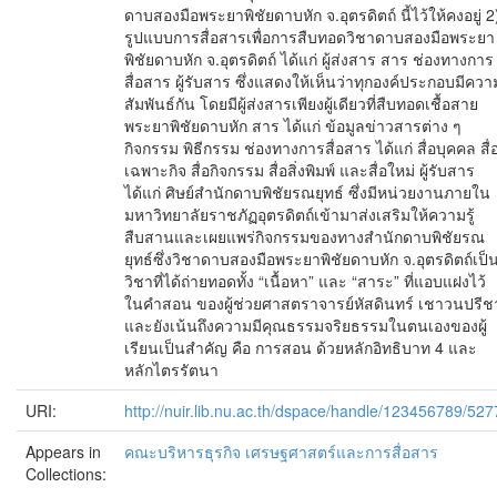
ดาบสองมือพระยาพิชัยดาบหัก จ.อุตรดิตถ์ นี้ไว้ให้คงอยู่ 2
รูปแบบการสื่อสารเพื่อการสืบทอดวิชาดาบสองมือพระยา
พิชัยดาบหัก จ.อุตรดิตถ์ ได้แก่ ผู้ส่งสาร สาร ช่องทางการ
สื่อสาร ผู้รับสาร ซึ่งแสดงให้เห็นว่าทุกองค์ประกอบมีควา
สัมพันธ์กัน โดยมีผู้ส่งสารเพียงผู้เดียวที่สืบทอดเชื้อสาย
พระยาพิชัยดาบหัก สาร ได้แก่ ข้อมูลข่าวสารต่าง ๆ
กิจกรรม พิธีกรรม ช่องทางการสื่อสาร ได้แก่ สื่อบุคคล สื่
เฉพาะกิจ สื่อกิจกรรม สื่อสิ่งพิมพ์ และสื่อใหม่ ผู้รับสาร
ได้แก่ ศิษย์สำนักดาบพิชัยรณยุทธ์ ซึ่งมีหน่วยงานภายใน
มหาวิทยาลัยราชภัฏอุตรดิตถ์เข้ามาส่งเสริมให้ความรู้
สืบสานและเผยแพร่กิจกรรมของทางสำนักดาบพิชัยรณ
ยุทธ์ซึ่งวิชาดาบสองมือพระยาพิชัยดาบหัก จ.อุตรดิตถ์เป็
วิชาที่ได้ถ่ายทอดทั้ง “เนื้อหา” และ “สาระ” ที่แอบแฝงไว้
ในคำสอน ของผู้ช่วยศาสตราจารย์หัสดินทร์ เชาวนปรีช
และยังเน้นถึงความมีคุณธรรมจริยธรรมในตนเองของผู้
เรียนเป็นสำคัญ คือ การสอน ด้วยหลักอิทธิบาท 4 และ
หลักไตรรัตนา
URI:
http://nuir.lib.nu.ac.th/dspace/handle/123456789/527
Appears in
คณะบริหารธุรกิจ เศรษฐศาสตร์และการสื่อสาร
Collections: