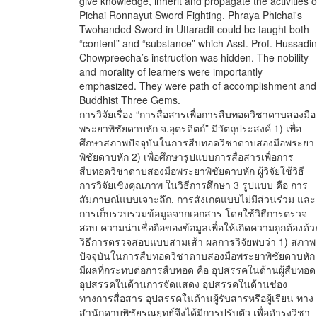
give knowledge, inherit and propagate the activities o
Pichai Ronnayut Sword Fighting. Phraya Phichai's
Twohanded Sword in Uttaradit could be taught both
“content” and “substance” which Asst. Prof. Hussadin
Chowpreecha’s instruction was hidden. The nobility
and morality of learners were importantly
emphasized. They were path of accomplishment and
Buddhist Three Gems.
การวิจัยเรื่อง “การสื่อสารเพื่อการสืบทอดวิชาดาบสองมือ
พระยาพิชัยดาบหัก จ.อุตรดิตถ์” มีวัตถุประสงค์ 1) เพื่อ
ศึกษาสภาพปัจจุบันในการสืบทอดวิชาดาบสองมือพระยา
พิชัยดาบหัก 2) เพื่อศึกษารูปแบบการสื่อสารเพื่อการ
สืบทอดวิชาดาบสองมือพระยาพิชัยดาบหัก ผู้วิจัยใช้วิธี
การวิจัยเชิงคุณภาพ ในวิธีการศึกษา 3 รูปแบบ คือ การ
สัมภาษณ์แบบเจาะลึก, การสังเกตแบบไม่มีส่วนร่วม และ
การเก็บรวบรวมข้อมูลจากเอกสาร โดยใช้วิธีการตรวจ
สอบ ความน่าเชื่อถือของข้อมูลเพื่อให้เกิดความถูกต้องด้ว
วิธีการตรวจสอบแบบสามเส้า ผลการวิจัยพบว่า 1) สภาพ
ปัจจุบันในการสืบทอดวิชาดาบสองมือพระยาพิชัยดาบหัก
มีผลที่กระทบต่อการสืบทอด คือ อุปสรรคในด้านผู้สืบทอด
อุปสรรคในด้านการจัดแสดง อุปสรรคในด้านช่อง
ทางการสื่อสาร อุปสรรคในด้านผู้รับสารหรือผู้เรียน ทาง
สำนักดาบพิชัยรณยุทธ์จึงได้มีการปรับตัว เพื่อดำรงวิชา