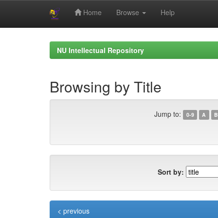
Home
Browse
Help
Skip
navigation
NU Intellectual Repository
Browsing by Title
Jump to:
0-9
A
B
Sort by:
< previous