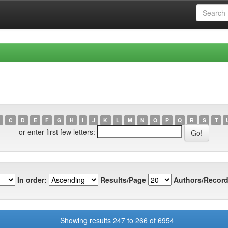
C
D
E
F
G
H
I
J
K
L
M
N
O
P
Q
R
S
T
or enter first few letters:
In order:
Results/Page
Authors/Record
Showing results 247 to 266 of 6954