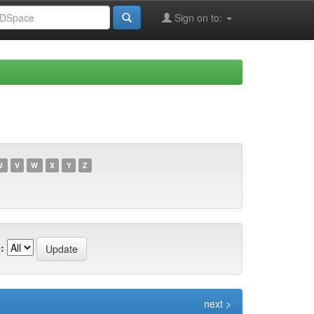
Sign on to:
U
V
W
X
Y
Z
:
next >