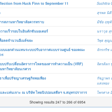
reflection from Huck Finn to September 11
Suchitra
า
สุรพล นิต
มการสภามหาวิทยาลัยควรทราบ
มีชัย ฤชุพั
วามเร็วรอบในอินดักชันมอเตอร์
นราวุธ สุ
่อลดจำนวนอีเมล์ขยะ
วิพุธ คุณู
 แบบแยกส่วนแทนระบบปรับอากาศแบบรวมศูนย์ ของคณะ
จักรกริช 
วร
บบปรับเปลี่ยนอัตราการไหลของสารทำความเย็น (VRF)
จิตรดิลก 
มหาวิทยาลัยนเรศวร
าเพื่อปรัชญาเศรษฐกิจพอเพียง
รัชฎาพร 
แสงทอง
็กและแท่นเจาะ ณ บริษัท ไทยนิปปอนสตีลฯ จ.สมุทรปราการ
ไพรศาล อ
Showing results 247 to 266 of 6954