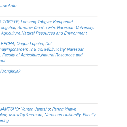
aowakate
G TOBGYE
;
Lobzang Tobgye
;
Kampanart
rongchai
;
กัมปนาท ปิยะธำรงชัย
;
Naresuan University.
f Agriculture,Natural Resources and Environment
LEPCHA
;
Ongpo Lepcha
;
Det
haiyingcharoen
;
เดช วัฒนชัยยิ่งเจริญ
;
Naresuan
y. Faculty of Agriculture,Natural Resources and
ent
Krongkrijak
 JAMTSHO
;
Yonten Jamtsho
;
Panomkhawn
kol
;
พนมขวัญ ริยะมงคล
;
Naresuan University. Faculty
ering