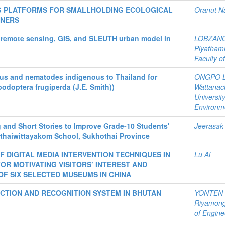
G PLATFORMS FOR SMALLHOLDING ECOLOGICAL
Oranut N
ONERS
 remote sensing, GIS, and SLEUTH urban model in
LOBZAN
Piyatham
Faculty o
us and nematodes indigenous to Thailand for
ONGPO 
podoptera frugiperda (J.E. Smith))
Wattanac
Universit
Environm
 and Short Stories to Improve Grade-10 Students'
Jeerasak 
hothaiwittayakom School, Sukhothai Province
OF DIGITAL MEDIA INTERVENTION TECHNIQUES IN
Lu Ai
OR MOTIVATING VISITORS’ INTEREST AND
OF SIX SELECTED MUSEUMS IN CHINA
CTION AND RECOGNITION SYSTEM IN BHUTAN
YONTEN
Riyamong
of Engine