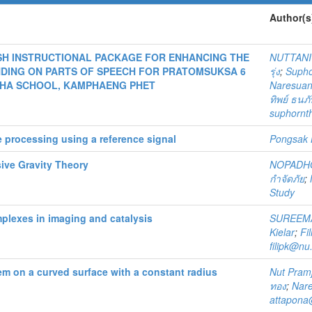
Author(s
SH INSTRUCTIONAL PACKAGE FOR ENHANCING THE
NUTTAN
ING ON PARTS OF SPEECH FOR PRATOMSUKSA 6
รุ่ง
;
Supho
HA SCHOOL, KAMPHAENG PHET
Naresuan 
ทิพย์ ธนภ
suphornt
 processing using a reference signal
Pongsak 
ive Gravity Theory
NOPADH
กำจัดภัย
;
Study
mplexes in imaging and catalysis
SUREEM
Kielar
;
Fil
filipk@nu
m on a curved surface with a constant radius
Nut Pram
ทอง
;
Nare
attapona