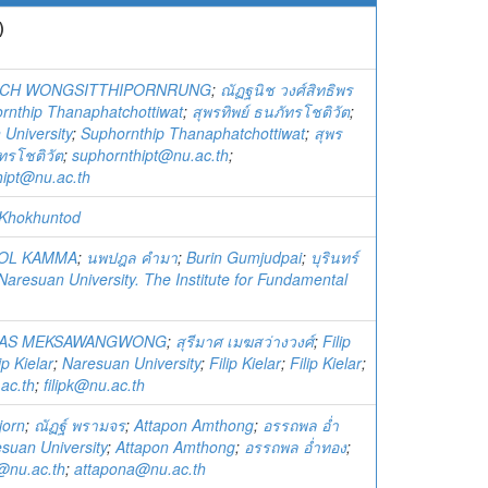
)
ICH WONGSITTHIPORNRUNG
;
ณัฏฐนิช วงศ์สิทธิพร
rnthip Thanaphatchottiwat
;
สุพรทิพย์ ธนภัทรโชติวัต
;
University
;
Suphornthip Thanaphatchottiwat
;
สุพร
ัทรโชติวัต
;
suphornthipt@nu.ac.th
;
hipt@nu.ac.th
Khokhuntod
OL KAMMA
;
นพปฎล คำมา
;
Burin Gumjudpai
;
บุรินทร์
Naresuan University. The Institute for Fundamental
AS MEKSAWANGWONG
;
สุรีมาศ เมฆสว่างวงศ์
;
Filip
ip Kielar
;
Naresuan University
;
Filip Kielar
;
Filip Kielar
;
.ac.th
;
filipk@nu.ac.th
jorn
;
ณัฏฐ์ พรามจร
;
Attapon Amthong
;
อรรถพล อ่ำ
suan University
;
Attapon Amthong
;
อรรถพล อ่ำทอง
;
@nu.ac.th
;
attapona@nu.ac.th