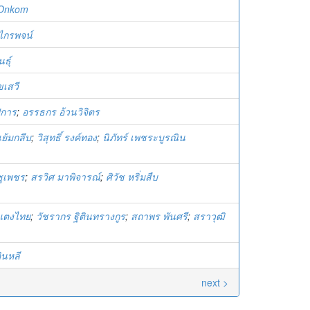
 Onkom
ิไกรพจน์
นธุ์
ขเสวี
ปการ
;
อรรธกร อ้วนวิจิตร
แย้มกลีบ
;
วิสุทธิ์ รงค์ทอง
;
นิภัทร์ เพชระบูรณิน
ชูเพชร
;
สรวิศ มาพิจารณ์
;
ศิวัช หริ่มสืบ
แตงไทย
;
วัชรากร ฐิตินทรางกูร
;
สถาพร พันศรี
;
สราวุฒิ
ินหลี
next >