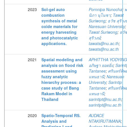
2023
Sol-gel auto
Pornnipa Nunocha
;
พ
combustion
นิภา นุโนชา
;
Tawat
synthesis of metal
Suriwong
;
ธวัช สุริวงษ
oxide materials for
Naresuan University
;
energy harvesting
Tawat Suriwong
;
ธวั
and photocatalytic
สุริวงษ์
;
applications.
tawats@nu.ac.th
;
tawats@nu.ac.th
2021
Spatial modeling and
APHITTHA YODYING
analysis on flood risk
อภิษฐา ยอดยิ่ง
;
Sarint
assessment using
Tantanee
;
ศรินทร์ทิพย
fuzzy analytic
แทนธานี
;
Naresuan
hierarchy process: a
University
;
Sarintip
case study of Bang
Tantanee
;
ศรินทร์ทิพย
Rakam Model in
แทนธานี
;
Thailand
sarintipt@nu.ac.th
;
sarintipt@nu.ac.th
2020
Spatio-Temporal RS.
AUDACE
Analysis and
NTAKIRUTIMANA
;
Predicting Land
Audace Ntakirutiman