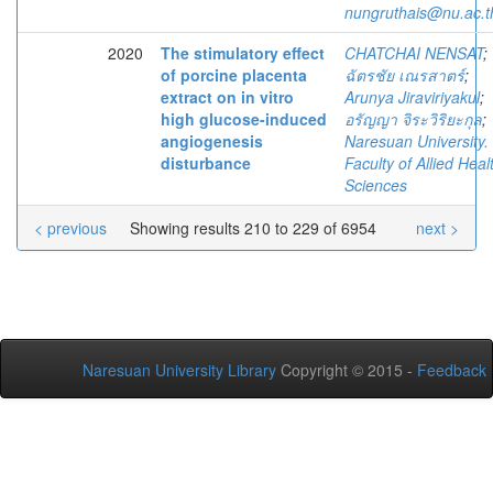
nungruthais@nu.ac.t
2020
The stimulatory effect
CHATCHAI NENSAT
;
of porcine placenta
ฉัตรชัย เณรสาตร์
;
extract on in vitro
Arunya Jiraviriyakul
;
high glucose-induced
อรัญญา จิระวิริยะกุล
;
angiogenesis
Naresuan University.
disturbance
Faculty of Allied Heal
Sciences
< previous
Showing results 210 to 229 of 6954
next >
Naresuan University Library
Copyright © 2015 -
Feedback