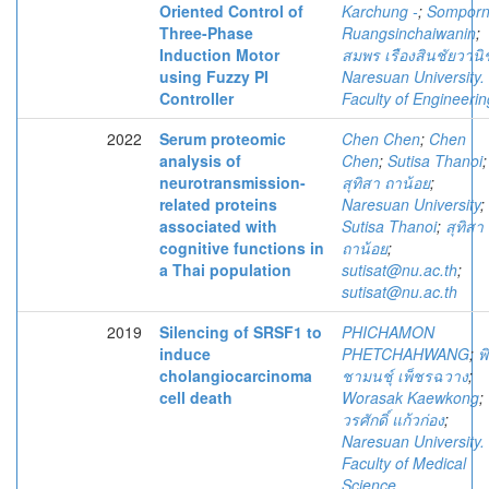
Oriented Control of
Karchung -
;
Sompor
Three-Phase
Ruangsinchaiwanin
;
Induction Motor
สมพร เรืองสินชัยวานิ
using Fuzzy PI
Naresuan University.
Controller
Faculty of Engineerin
2022
Serum proteomic
Chen Chen
;
Chen
analysis of
Chen
;
Sutisa Thanoi
;
neurotransmission-
สุทิสา ถาน้อย
;
related proteins
Naresuan University
;
associated with
Sutisa Thanoi
;
สุทิสา
cognitive functions in
ถาน้อย
;
a Thai population
sutisat@nu.ac.th
;
sutisat@nu.ac.th
2019
Silencing of SRSF1 to
PHICHAMON
induce
PHETCHAHWANG
;
พิ
cholangiocarcinoma
ชามนชุ์ เพ็ชรฉวาง
;
cell death
Worasak Kaewkong
;
วรศักดิ์ แก้วก่อง
;
Naresuan University.
Faculty of Medical
Science