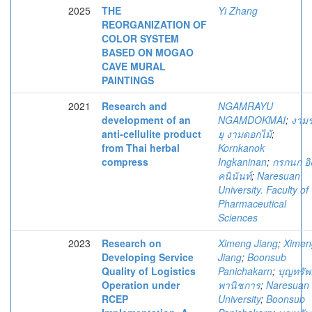
2025
THE
Yi Zhang
REORGANIZATION OF
COLOR SYSTEM
BASED ON MOGAO
CAVE MURAL
PAINTINGS
2021
Research and
NGAMRAYU
development of an
NGAMDOKMAI
;
งาม
anti-cellulite product
ยุ งามดอกไม้
;
from Thai herbal
Kornkanok
compress
Ingkaninan
;
กรกนก อิ
คนินันท์
;
Naresuan
University. Faculty of
Pharmaceutical
Sciences
2023
Research on
Ximeng Jiang
;
Ximen
Developing Service
Jiang
;
Boonsub
Quality of Logistics
Panichakarn
;
บุญทรัพย
Operation under
พานิชการ
;
Naresuan
RCEP
University
;
Boonsub