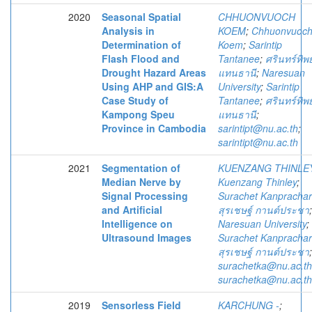
2020
Seasonal Spatial
CHHUONVUOCH
Analysis in
KOEM
;
Chhuonvuoc
Determination of
Koem
;
Sarintip
Flash Flood and
Tantanee
;
ศรินทร์ทิพย
Drought Hazard Areas
แทนธานี
;
Naresuan
Using AHP and GIS:A
University
;
Sarintip
Case Study of
Tantanee
;
ศรินทร์ทิพย
Kampong Speu
แทนธานี
;
Province in Cambodia
sarintipt@nu.ac.th
;
sarintipt@nu.ac.th
2021
Segmentation of
KUENZANG THINLE
Median Nerve by
Kuenzang Thinley
;
Signal Processing
Surachet Kanprachar
and Artificial
สุรเชษฐ์ กานต์ประชา
;
Intelligence on
Naresuan University
;
Ultrasound Images
Surachet Kanprachar
สุรเชษฐ์ กานต์ประชา
;
surachetka@nu.ac.th
surachetka@nu.ac.th
2019
Sensorless Field
KARCHUNG -
;