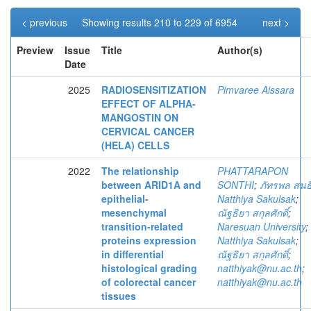
< previous
Showing results 210 to 229 of 6954
next >
Preview
Issue
Title
Author(s)
Date
2025
RADIOSENSITIZATION
Pimvaree Aissara
EFFECT OF ALPHA-
MANGOSTIN ON
CERVICAL CANCER
(HELA) CELLS
2022
The relationship
PHATTARAPON
between ARID1A and
SONTHI
;
ภัทรพล สนธ
epithelial-
Natthiya Sakulsak
;
mesenchymal
ณัฐธิยา สกุลศักดิ์
;
transition-related
Naresuan University
;
proteins expression
Natthiya Sakulsak
;
in differential
ณัฐธิยา สกุลศักดิ์
;
histological grading
natthiyak@nu.ac.th
;
of colorectal cancer
natthiyak@nu.ac.th
tissues