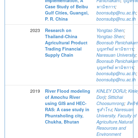
Implementation, A
Panichakarn
;
บุญทรัพย
Case Study of Beibu
พานิชการ
;
Gulf Cities, Guangxi,
boonsubp@nu.ac.th
;
P. R. China
boonsubp@nu.ac.th
2023
Research on
Yongtao Shen
;
Thailand-China
Yongtao Shen
;
Agricultural Product
Boonsub Panichakar
Trading Financial
บุญทรัพย์ พานิชการ
;
Supply Chain
Naresuan University
;
Boonsub Panichakar
บุญทรัพย์ พานิชการ
;
boonsubp@nu.ac.th
;
boonsubp@nu.ac.th
2019
River Flood modeling
KINLEY DORJI
;
Kinle
of Amochu River
Dorji
;
Sittichai
using GIS and HEC-
Choosumrong
;
สิทธิช
RAS: A case study in
ชูสำโรง
;
Naresuan
Phuntsholing city,
University. Faculty of
Chukha, Bhutan
Agriculture,Natural
Resources and
Environment