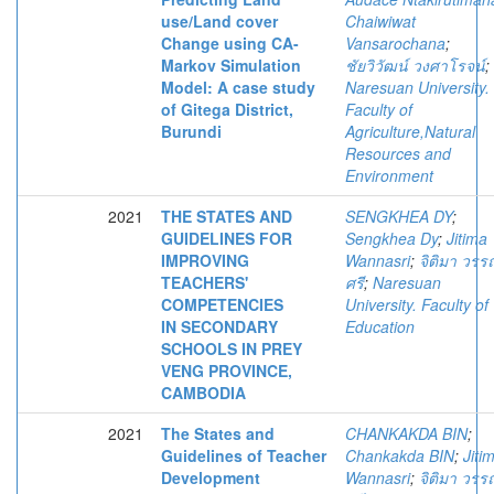
use/Land cover
Chaiwiwat
Change using CA-
Vansarochana
;
Markov Simulation
ชัยวิวัฒน์ วงศาโรจน์
;
Model: A case study
Naresuan University.
of Gitega District,
Faculty of
Burundi
Agriculture,Natural
Resources and
Environment
2021
THE STATES AND
SENGKHEA DY
;
GUIDELINES FOR
Sengkhea Dy
;
Jitima
IMPROVING
Wannasri
;
จิติมา วร
TEACHERS'
ศรี
;
Naresuan
COMPETENCIES
University. Faculty of
IN SECONDARY
Education
SCHOOLS IN PREY
VENG PROVINCE,
CAMBODIA
2021
The States and
CHANKAKDA BIN
;
Guidelines of Teacher
Chankakda BIN
;
Jiti
Development
Wannasri
;
จิติมา วร