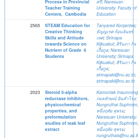
Process in Provincial
ศรี
;
Naresuan
Teacher Training
University. Faculty of
Centers, Cambodia
Education
2565
STEAM Education for
Tanyared Konjantes
;
Creative Thinking
ธัญญเรศ ก้อนจันทร์
Skills and Attitude
เทศ
;
Sirinapa
towards Science on
Kijkuakul
;
สิรินภา กิจ
Nutrient of Grade 6
เกื้อกูล
;
Naresuan
Students
University
;
Sirinapa
Kijkuakul
;
สิรินภา กิจ
เกื้อกูล
;
sirinapaki@nu.ac.th
;
sirinapaki@nu.ac.th
2023
Steroid 5-alpha
Kamonlak Insumrong
reductase inhibitors,
กมลลักษณ์ อินสำโรง
;
physicochemical
Nungruthai Suphrom
properties, and
หนึ่งฤทัย สุพรม
;
preformulation
Naresuan University
;
studies of teak leaf
Nungruthai Suphrom
extract
หนึ่งฤทัย สุพรม
;
nungruthais@nu.ac.t