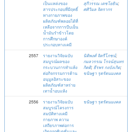
เป็นแหล่งของ
สุกีวรรณ เดชโยธิน
;
สารประกอบที่มีฤทธิ์
ศศิวิมล จิตรากร
ทางกายภาพของ
ผลิตภัณฑ์พลอยได้ที่
เหลือจากการบีบเย็น
น้ำมันรำข้าวโดย
การศึกษาองค์
ประกอบทางเคมี
2557
รายงานวิจัยฉบับ
นิติพงศ์ จิตรีโภชน์
;
สมบูรณ์ผลของ
กมลวรรณ โรจน์สุนทร
กระบวนการทำแห้ง
กิตติ
;
ธีรพร กงบังเกิด
;
ต่อกิจกรรมการต้าน
ขนิษฐา รุตรัตนมงคล
อนุมูลอิสระของ
ผลิตภัณฑ์สาหร่าย
เทาน้ำอบแห้ง
2556
รายงานวิจัยฉบับ
ขนิษฐา รุตรัตนมงคล
สมบูรณ์โครงการ
สมบัติทางเคมี
กายภาพ ความ
เสถียรภาพต่อการ
เกิดออกซิเดชั่นและ