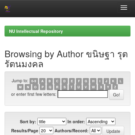
Skip
navigation
NU Intellectual Repository
Browsing by Author ขนิษฐา รุต
รัตนมงคล
Jump to:
0-9
A
B
C
D
E
F
G
H
I
J
K
L
M
N
O
P
Q
R
S
T
U
V
W
X
Y
Z
or enter first few letters:
Sort by:
In order:
Results/Page
Authors/Record: