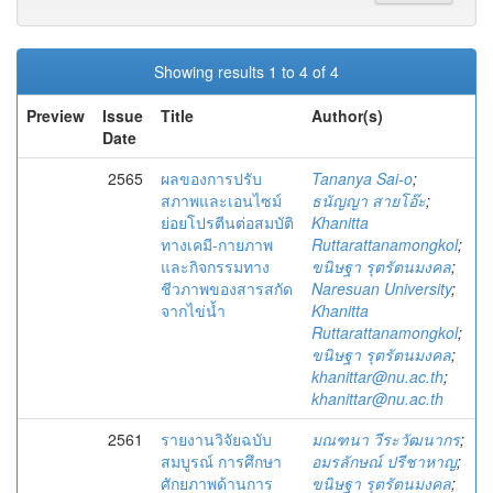
Showing results 1 to 4 of 4
Preview
Issue
Title
Author(s)
Date
2565
ผลของการปรับ
Tananya Sai-o
;
สภาพและเอนไซม์
ธนัญญา สายโอ๊ะ
;
ย่อยโปรตีนต่อสมบัติ
Khanitta
ทางเคมี-กายภาพ
Ruttarattanamongkol
;
และกิจกรรมทาง
ขนิษฐา รุตรัตนมงคล
;
ชีวภาพของสารสกัด
Naresuan University
;
จากไข่น้ำ
Khanitta
Ruttarattanamongkol
;
ขนิษฐา รุตรัตนมงคล
;
khanittar@nu.ac.th
;
khanittar@nu.ac.th
2561
รายงานวิจัยฉบับ
มณฑนา วีระวัฒนากร
;
สมบูรณ์ การศึกษา
อมรลักษณ์ ปรีชาหาญ
;
ศักยภาพด้านการ
ขนิษฐา รุตรัตนมงคล
;