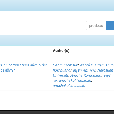
previous
1
Author(s)
ระบบการดูแลช่วยเหลือนักเรียน
Sarun Premsuk
;
ศรัณย์ เปรมสุข
;
Anuc
มัธยมศึกษา
Kornpuang
;
อนุชา กอนพ่วง
;
Naresuan
University
;
Anucha Kornpuang
;
อนุชา 
วง
;
anuchako@nu.ac.th
;
anuchako@nu.ac.th