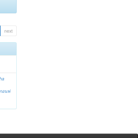
next
ha
กอนพ่