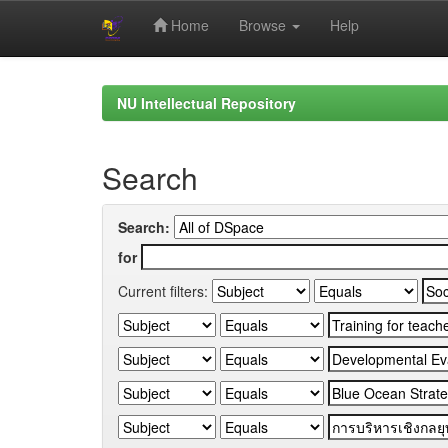
Home
Browse
Help
Skip
navigation
NU Intellectual Repository
Search
Search:
for
Current filters: