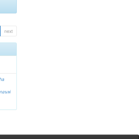
next
ha
กอนพ่