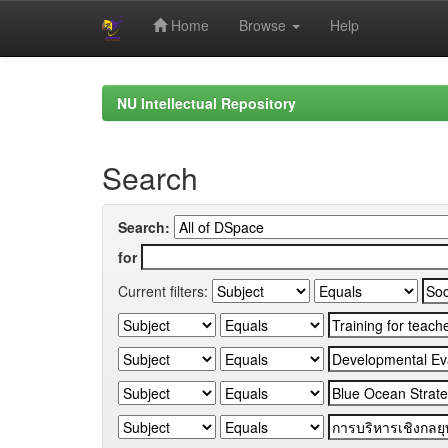
Home
Browse
Help
Skip
navigation
NU Intellectual Repository
Search
Search:
for
Current filters: