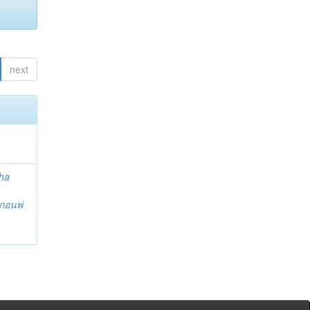
next
ha
กอนพ่