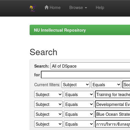
Home
Browse
Help
Skip
navigation
NU Intellectual Repository
Search
Search:
for
Current filters: