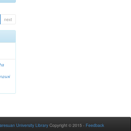
next
ha
กอนพ่
aresuan University Library
Copyright © 2015 -
Feedback