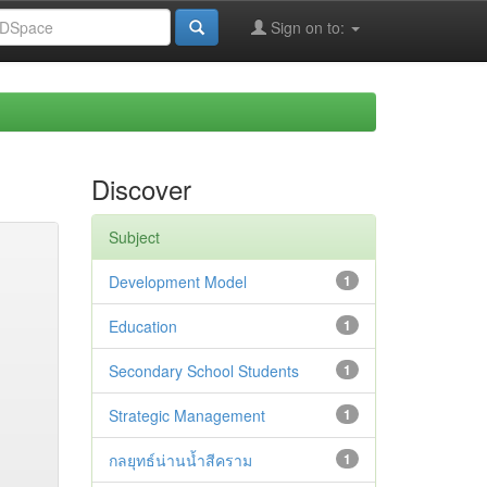
Sign on to:
Discover
Subject
Development Model
1
Education
1
Secondary School Students
1
Strategic Management
1
กลยุทธ์น่านน้ำสีคราม
1