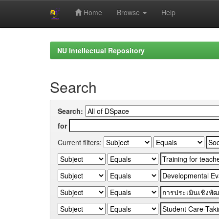
Home
Browse
Help
Skip
navigation
NU Intellectual Repository
Search
Search:
for
Current filters: