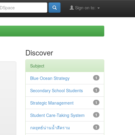
Sign on to:
Discover
Subject
Blue Ocean Strategy
1
Secondary School Students
1
Strategic Management
1
Student Care-Taking System
1
กลยุทธ์น่านน้ำสีคราม
1