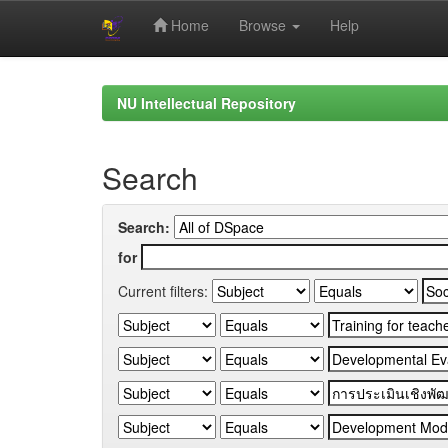
Home
Browse
Help
Skip
navigation
NU Intellectual Repository
Search
Search:
for
Current filters: