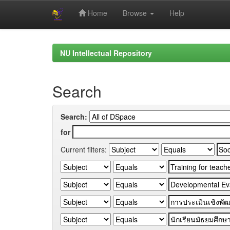
Home
Browse
Help
Skip
navigation
NU Intellectual Repository
Search
Search:
for
Current filters: