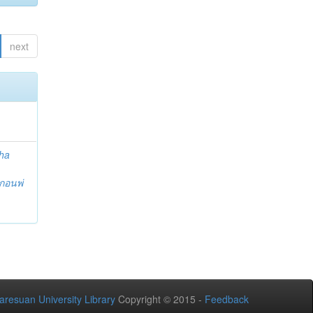
next
ha
กอนพ่
aresuan University Library
Copyright © 2015 -
Feedback