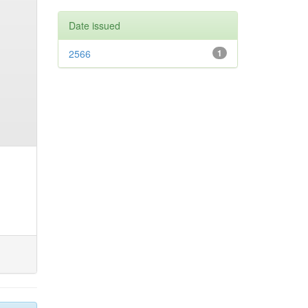
Date issued
2566
1