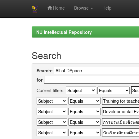
Home
Browse
Help
Skip
navigation
NU Intellectual Repository
Search
Search:
for
Current filters: