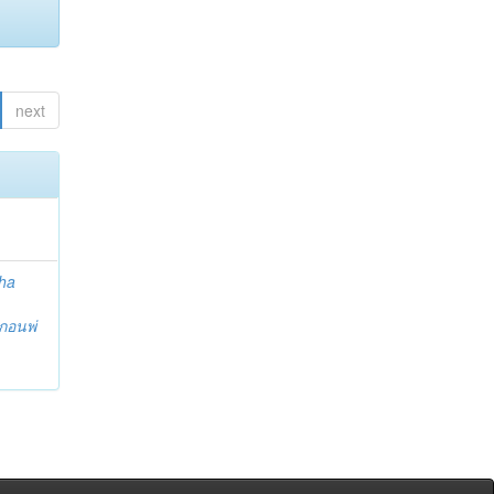
next
ha
กอนพ่