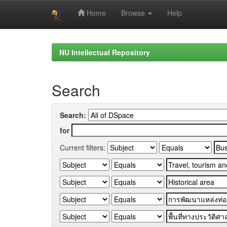
Home
Browse
Help
Skip
navigation
NU Intellectual Repository
Search
Search:
for
Current filters: