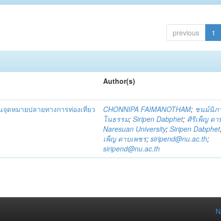
previous
1
Author(s)
็นจุดหมายปลายทางการท่องเที่ยว
CHONNIPA FAIMANOTHAM
;
ชนม์นิภา
โนธรรม
;
Siripen Dabphet
;
ศิริเพ็ญ ด
Naresuan University
;
Siripen Dabphet
เพ็ญ ดาบเพชร
;
siripend@nu.ac.th
;
siripend@nu.ac.th
N