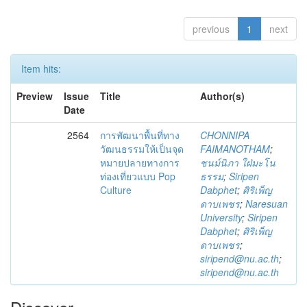
previous
1
next
Item hits:
Preview
Issue
Title
Author(s)
Date
2564
การพัฒนาพื้นที่ทาง
CHONNIPA
วัฒนธรรมให้เป็นจุด
FAIMANOTHAM
;
หมายปลายทางการ
ชนม์นิภา ใฝ่มะโน
ท่องเที่ยวแบบ Pop
ธรรม
;
Siripen
Culture
Dabphet
;
ศิริเพ็ญ
ดาบเพชร
;
Naresuan
University
;
Siripen
Dabphet
;
ศิริเพ็ญ
ดาบเพชร
;
siripend@nu.ac.th
;
siripend@nu.ac.th