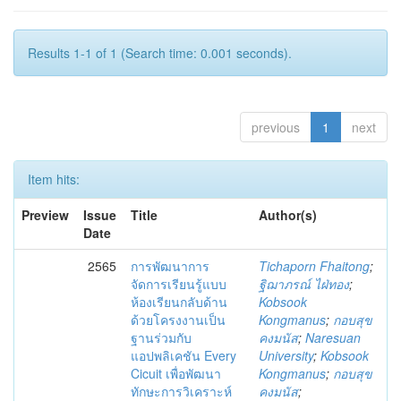
Results 1-1 of 1 (Search time: 0.001 seconds).
previous
1
next
Item hits:
Preview
Issue
Title
Author(s)
Date
2565
การพัฒนาการ
Tichaporn Fhaitong
;
จัดการเรียนรู้แบบ
ฐิฌาภรณ์ ไฝ่ทอง
;
ห้องเรียนกลับด้าน
Kobsook
ด้วยโครงงานเป็น
Kongmanus
;
กอบสุข
ฐานร่วมกับ
คงมนัส
;
Naresuan
แอปพลิเคชัน Every
University
;
Kobsook
Cicuit เพื่อพัฒนา
Kongmanus
;
กอบสุข
ทักษะการวิเคราะห์
คงมนัส
;