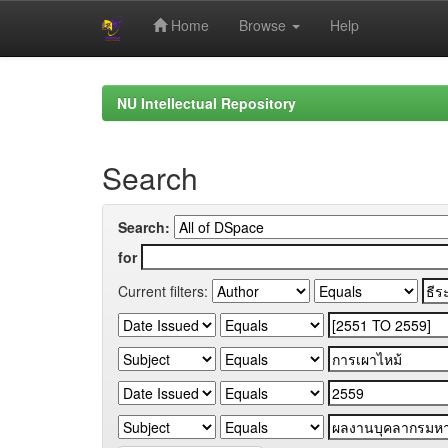
Home
Browse
Help
Skip
navigation
NU Intellectual Repository
Search
Search:
for
Current filters: