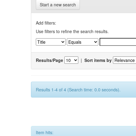
Start a new search
Add filters:
Use filters to refine the search results.
Results/Page
|
Sort items by
Results 1-4 of 4 (Search time: 0.0 seconds).
Item hits: