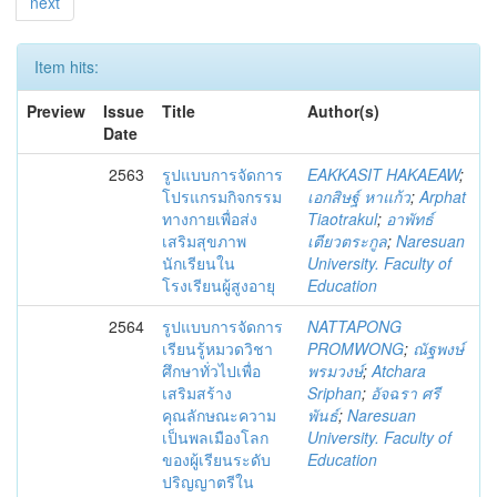
next
Item hits:
Preview
Issue
Title
Author(s)
Date
2563
รูปแบบการจัดการ
EAKKASIT HAKAEAW
;
โปรแกรมกิจกรรม
เอกสิษฐ์ หาแก้ว
;
Arphat
ทางกายเพื่อส่ง
Tiaotrakul
;
อาพัทธ์
เสริมสุขภาพ
เตียวตระกูล
;
Naresuan
นักเรียนใน
University. Faculty of
โรงเรียนผู้สูงอายุ
Education
2564
รูปแบบการจัดการ
NATTAPONG
เรียนรู้หมวดวิชา
PROMWONG
;
ณัฐพงษ์
ศึกษาทั่วไปเพื่อ
พรมวงษ์
;
Atchara
เสริมสร้าง
Sriphan
;
อัจฉรา ศรี
คุณลักษณะความ
พันธ์
;
Naresuan
เป็นพลเมืองโลก
University. Faculty of
ของผู้เรียนระดับ
Education
ปริญญาตรีใน