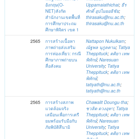
อังกฤษ(O-
Uppamaiathichai
;
ธีร
NET)สังกัด
ศักดิ์ อุปไมยอธิชัย
;
สำนักงานเขตพื้นที่
thirasaku@nu.ac.th
;
การศึกษาประถม
thirasaku@nu.ac.th
ศึกษาพิจิตร เขต 1
2565
การสร้างเนื้อหา
Nattapon Nukulkam
;
ภาพถ่ายส่งเสริม
ณัฐพล นุกูลคาม
;
Tatiya
การท่องเที่ยว: กรณี
Theppituck
;
ตติยา เทพ
ศึกษาภาพถ่ายบน
พิทักษ์
;
Naresuan
สื่อสังคม
University
;
Tatiya
Theppituck
;
ตติยา เทพ
พิทักษ์
;
tatiyath@nu.ac.th
;
tatiyath@nu.ac.th
2565
การสร้างสภาพ
Chawalit Doungu-tha
;
แวดล้อมจริง
ชวลิต ดวงอุทา
;
Tatiya
เสมือนเพื่อการเตรี
Theppituck
;
ตติยา เทพ
ยมพร้อมรับมือกับ
พิทักษ์
;
Naresuan
ภัยพิบัติสึนามิ
University
;
Tatiya
Theppituck
;
ตติยา เทพ