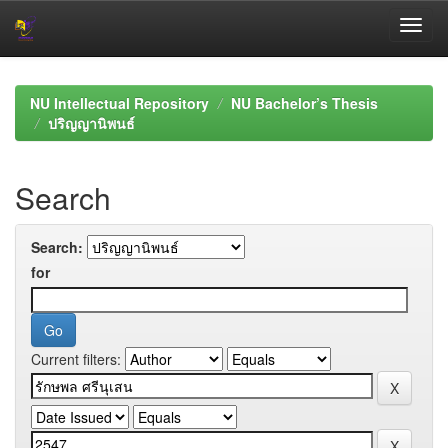
Skip
navigation
NU Intellectual Repository
NU Bachelor’s Thesis
ปริญญานิพนธ์
Search
Search:
for
Current filters: