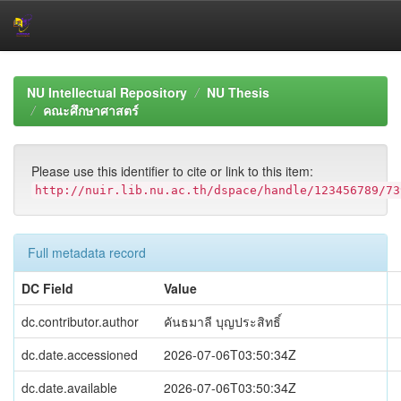
Skip
navigation
NU Intellectual Repository
NU Thesis
คณะศึกษาศาสตร์
Please use this identifier to cite or link to this item:
http://nuir.lib.nu.ac.th/dspace/handle/123456789/73
Full metadata record
DC Field
Value
dc.contributor.author
คันธมาลี บุญประสิทธิ์
dc.date.accessioned
2026-07-06T03:50:34Z
dc.date.available
2026-07-06T03:50:34Z