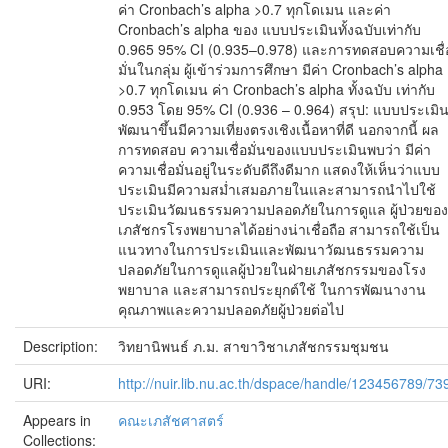
ค่า Cronbach’s alpha >0.7 ทุกโดเมน และค่า
Cronbach’s alpha ของ แบบประเมินทั้งฉบับเท่ากับ
0.965 95% CI (0.935–0.978) และการทดสอบความเชื่
มั่นในกลุ่ม ผู้เข้าร่วมการศึกษา มีค่า Cronbach’s alpha
>0.7 ทุกโดเมน ค่า Cronbach’s alpha ทั้งฉบับ เท่ากับ
0.953 โดย 95% CI (0.936 – 0.964) สรุป: แบบประเมินท
พัฒนาขึ้นมีความเที่ยงตรงเชิงเนื้อหาที่ดี นอกจากนี้ ผล
การทดสอบ ความเชื่อมั่นของแบบประเมินพบว่า มีค่า
ความเชื่อมั่นอยู่ในระดับดีถึงดีมาก แสดงให้เห็นว่าแบบ
ประเมินมีความสม่ำเสมอภายในและสามารถนำไปใช้
ประเมินวัฒนธรรมความปลอดภัยในการดูแล ผู้ป่วยของ
เภสัชกรโรงพยาบาลได้อย่างน่าเชื่อถือ สามารถใช้เป็น
แนวทางในการประเมินและพัฒนาวัฒนธรรมความ
ปลอดภัยในการดูแลผู้ป่วยในฝ่ายเภสัชกรรมของโรง
พยาบาล และสามารถประยุกต์ใช้ ในการพัฒนางาน
คุณภาพและความปลอดภัยผู้ป่วยต่อไป
Description:
วิทยานิพนธ์ ภ.ม. สาขาวิชาเภสัชกรรมชุมชน
URI:
http://nuir.lib.nu.ac.th/dspace/handle/123456789/73
Appears in
คณะเภสัชศาสตร์
Collections: