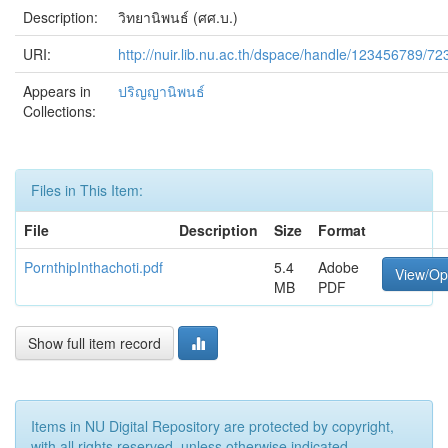
Description:
วิทยานิพนธ์ (ศศ.บ.)
URI:
http://nuir.lib.nu.ac.th/dspace/handle/123456789/72
Appears in
ปริญญานิพนธ์
Collections:
Files in This Item:
File
Description
Size
Format
PornthipInthachoti.pdf
5.4
Adobe
View/O
MB
PDF
Show full item record
Items in NU Digital Repository are protected by copyright,
with all rights reserved, unless otherwise indicated.