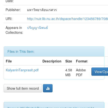
Date:
Publisher:
มหาวิทยาลัยนเรศวร
URI:
http://nuir.lib.nu.ac.th/dspace/handle/123456789/708
Appears in
ปริญญานิพนธ์
Collections:
Files in This Item:
File
Description
Size
Format
KalyaninTanprasit.pdf
4.58
Adobe
View/Op
MB
PDF
Show full item record