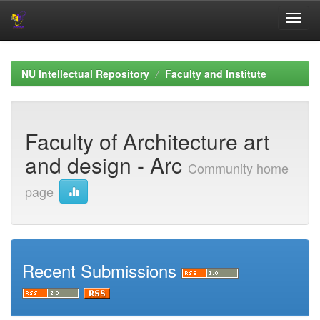
Skip
navigation
NU Intellectual Repository
Faculty and Institute
Faculty of Architecture art
and design - Arc
Community home
page
Recent Submissions