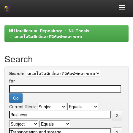
Skip
navigation
NU Intellectual Repository
NU Thesis
คณะโลจิสติกส์และดิจิทัลซัพพลายเชน
Search
Search:
for
Current filters: