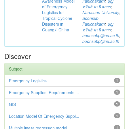
Awareness Model
Panichakarn
;
บุญ
of Emergency
ทรัพย์ พานิชการ
;
Logistics for
Naresuan University
;
Tropical Cyclone
Boonsub
Disasters in
Panichakarn
;
บุญ
Guangxi China
ทรัพย์ พานิชการ
;
boonsubp@nu.ac.th
;
boonsubp@nu.ac.th
Discover
Subject
Emergency Logistics
1
Emergency Supplies; Requirements ...
1
GIS
1
Location Model Of Emergency Suppl...
1
Multiple linear regression model
1