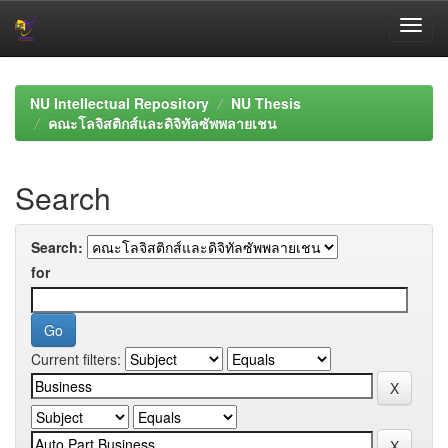
Skip
navigation
NU Intellectual Repository
NU Thesis
คณะโลจิสติกส์และดิจิทัลซัพพลายเชน
Search
Search:
for
Current filters: