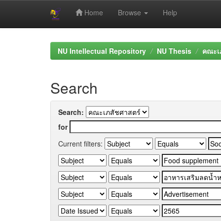
Home
Browse
Help
Skip
navigation
NU Intellectual Repository
NU Thesis
คณะเภ
Search
Search:
for
Current filters: