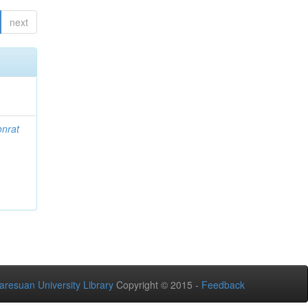
next
nrat
aresuan University Library
Copyright © 2015 -
Feedback