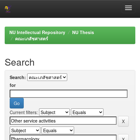
Skip
navigation
NU Intellectual Repository
NU Thesis
คณะเภสัชศาสตร์
Search
Search:
for
Current filters: