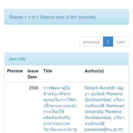
Results 1-1 of 1 (Search time: 0.001 seconds).
previous
1
next
Item hits:
Preview
Issue
Title
Author(s)
Date
2566
การพัฒนาคู่มือ
Nataya Aunchitt
;
ณัฏ
สำหรับเภสัชกร
ยา อุ่นจิตต์
;
Paveena
ชุมชนในการให้คำ
Sonthisombat
;
ปวีณา
ปรึกษาและแนะนำ
สนธิสมบัติ
;
Naresuan
การเลือกใช้
University
;
Paveena
ผลิตภัณฑ์เสริม
Sonthisombat
;
ปวีณา
อาหารประเภท
สนธิสมบัติ
;
วิตามินและแร่ธาตุ
paveenas@nu.ac.th
;