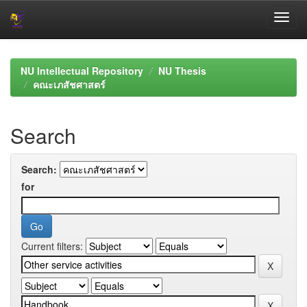
Skip
navigation
NU Intellectual Repository
NU Thesis
คณะเภสัชศาสตร์
Search
Search:
for
Current filters: