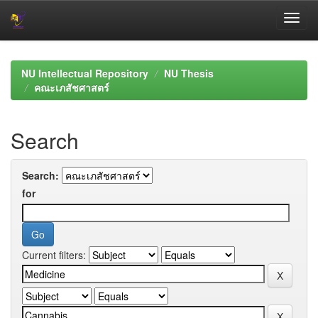
Skip
navigation
NU Intellectual Repository
NU Thesis
คณะเภสัชศาสตร์
Search
Search:
for
Current filters: